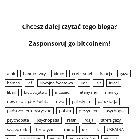
Chcesz dalej czytać tego bloga?
Zasponsoruj go bitcoinem!
atak
banderowcy
biden
eretz israel
francja
gaza
hamas
idf
iii wojna światowa
iran
isis
izrael
liban
ludobójstwo
mossad
netanyahu
niemcy
nowy porządek świata
nwo
palestyna
patokracja
państwo terrorystyczne
polska
prezydent
psychopaci
psychopata
psychopatia
rafah
rosja
strefa gazy
szczepionki
terroryzm
trump
ue
uk
UKRAINA
usa
wielki izrael
wojna
wojna z ludźmi
wojsko