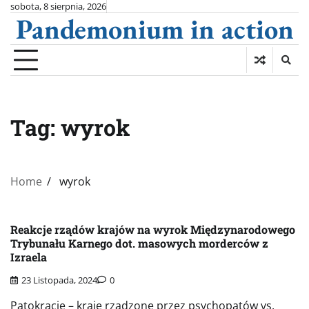
Skip
sobota, 8 sierpnia, 2026
Pandemonium in action
to
content
Tag:
wyrok
Home
wyrok
Reakcje rządów krajów na wyrok Międzynarodowego
Trybunału Karnego dot. masowych morderców z
Izraela
23 Listopada, 2024
0
Patokracje – kraje rządzone przez psychopatów vs.