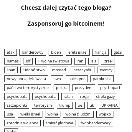
Chcesz dalej czytać tego bloga?
Zasponsoruj go bitcoinem!
atak
banderowcy
biden
eretz israel
francja
gaza
hamas
idf
iii wojna światowa
iran
isis
izrael
liban
ludobójstwo
mossad
netanyahu
niemcy
nowy porządek świata
nwo
palestyna
patokracja
państwo terrorystyczne
polska
prezydent
psychopaci
psychopata
psychopatia
rafah
rosja
strefa gazy
szczepionki
terroryzm
trump
ue
uk
UKRAINA
usa
wielki izrael
wojna
wojna z ludźmi
wojsko
zbrodnie wojenne
śmierć głodowa
żydobanderowcy
żydzi