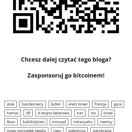
Chcesz dalej czytać tego bloga?
Zasponsoruj go bitcoinem!
atak
banderowcy
biden
eretz israel
francja
gaza
hamas
idf
iii wojna światowa
iran
isis
izrael
liban
ludobójstwo
mossad
netanyahu
niemcy
nowy porządek świata
nwo
palestyna
patokracja