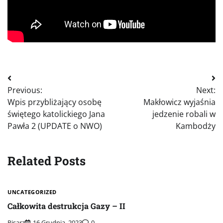
Nawigacja
Previous:
Next:
wpisu
Wpis przybliżający osobę
Makłowicz wyjaśnia
świętego katolickiego Jana
jedzenie robali w
Pawła 2 (UPDATE o NWO)
Kambodży
Related Posts
UNCATEGORIZED
Całkowita destrukcja Gazy – II
Pisarz
16 Grudnia, 2023
0