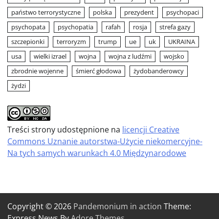
państwo terrorystyczne
polska
prezydent
psychopaci
psychopata
psychopatia
rafah
rosja
strefa gazy
szczepionki
terroryzm
trump
ue
uk
UKRAINA
usa
wielki izrael
wojna
wojna z ludźmi
wojsko
zbrodnie wojenne
śmierć głodowa
żydobanderowcy
żydzi
Treści strony udostępnione na
licencji Creative
Commons Uznanie autorstwa-Użycie niekomercyjne-
Na tych samych warunkach 4.0 Międzynarodowe
Copyright © 2026
Pandemonium in action
Theme:
Express News By
Adore Themes
.