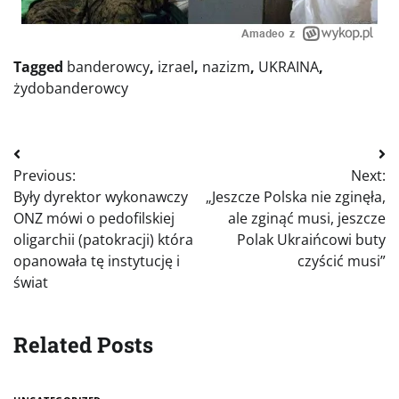
Tagged
banderowcy
,
izrael
,
nazizm
,
UKRAINA
,
żydobanderowcy
Nawigacja
Previous:
Next:
wpisu
Były dyrektor wykonawczy
„Jeszcze Polska nie zginęła,
ONZ mówi o pedofilskiej
ale zginąć musi, jeszcze
oligarchii (patokracji) która
Polak Ukraińcowi buty
opanowała tę instytucję i
czyścić musi”
świat
Related Posts