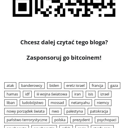
Chcesz dalej czytać tego bloga?
Zasponsoruj go bitcoinem!
atak
banderowcy
biden
eretz israel
francja
gaza
hamas
idf
iii wojna światowa
iran
isis
izrael
liban
ludobójstwo
mossad
netanyahu
niemcy
nowy porządek świata
nwo
palestyna
patokracja
państwo terrorystyczne
polska
prezydent
psychopaci