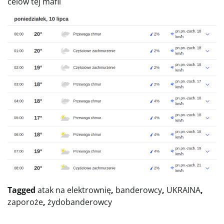
celów tej mafii
Tagged
atak na elektrownię
,
banderowcy
,
UKRAINA
,
zaporoże
,
żydobanderowcy