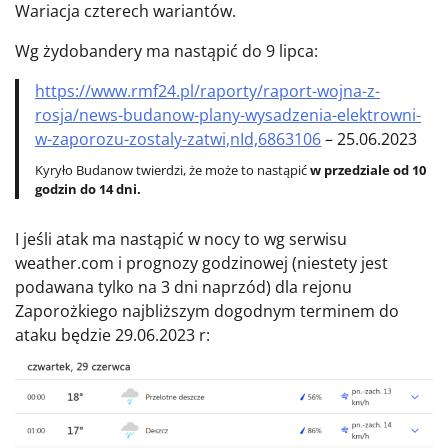
Wariacja czterech wariantów.
Wg żydobandery ma nastąpić do 9 lipca:
https://www.rmf24.pl/raporty/raport-wojna-z-
rosja/news-budanow-plany-wysadzenia-elektrowni-
w-zaporozu-zostaly-zatwi,nId,6863106
– 25.06.2023
Kyryło Budanow twierdzi, że może to nastąpić
w przedziale od 10
godzin do 14 dni.
I jeśli atak ma nastąpić w nocy to wg serwisu
weather.com i prognozy godzinowej (niestety jest
podawana tylko na 3 dni naprzód) dla rejonu
Zaporożkiego najbliższym dogodnym terminem do
ataku będzie 29.06.2023 r: