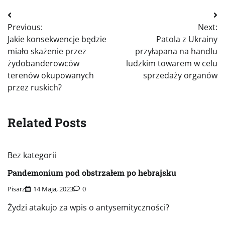
Nawigacja
Previous:
Next:
wpisu
Jakie konsekwencje będzie
Patola z Ukrainy
miało skażenie przez
przyłapana na handlu
żydobanderowców
ludzkim towarem w celu
terenów okupowanych
sprzedaży organów
przez ruskich?
Related Posts
Bez kategorii
Pandemonium pod obstrzałem po hebrajsku
Pisarz
14 Maja, 2023
0
Żydzi atakujo za wpis o antysemityczności?