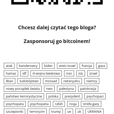
Chcesz dalej czytać tego bloga?
Zasponsoruj go bitcoinem!
atak
banderowcy
biden
eretz israel
francja
gaza
hamas
idf
iii wojna światowa
iran
isis
izrael
liban
ludobójstwo
mossad
netanyahu
niemcy
nowy porządek świata
nwo
palestyna
patokracja
państwo terrorystyczne
polska
prezydent
psychopaci
psychopata
psychopatia
rafah
rosja
strefa gazy
szczepionki
terroryzm
trump
ue
uk
UKRAINA