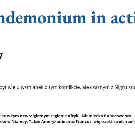
ndemonium in act
w
yt wielu wzmianek o tym konflikcie, ale czarnym z Nigru zn
emiec w tym newralgicznym regionie Afryki. Niemiecka Bundeswehra
sko w Niamey. Także Amerykanie oraz Francuzi większość swoich żołn