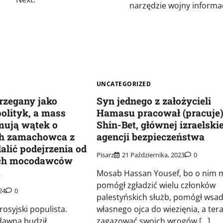
narzędzie wojny informa
UNCATEGORIZED
trzegany jako
Syn jednego z założycieli
polityk, a mass
Hamasu pracował (pracuje)
mują wątek o
Shin-Bet, głównej izraelskie
h zamachowca z
agencji bezpieczeństwa
alić podejrzenia od
Pisarz
21 Października, 2023
0
ych mocodawców
a
Mosab Hassan Yousef, bo o nim 
pomógł zgładzić wielu członków
24
0
palestyńskich służb, pomógł wsad
rosyjski populista.
własnego ojca do wiezięnia, a ter
dawna budził
zagazować swoich wrogów […]