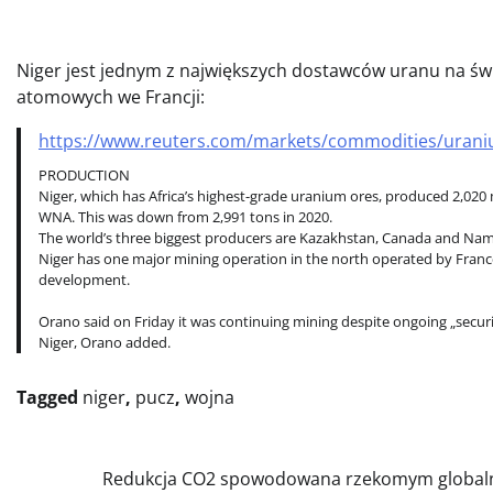
Niger jest jednym z największych dostawców uranu na świe
atomowych we Francji:
https://www.reuters.com/markets/commodities/uraniu
PRODUCTION
Niger, which has Africa’s highest-grade uranium ores, produced 2,020
WNA. This was down from 2,991 tons in 2020.
The world’s three biggest producers are Kazakhstan, Canada and Nam
Niger has one major mining operation in the north operated by Franc
development.
Orano said on Friday it was continuing mining despite ongoing „secur
Niger, Orano added.
Tagged
niger
,
pucz
,
wojna
Nawigacja
Redukcja CO2 spowodowana rzekomym globa