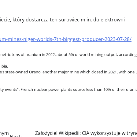
cie, który dostarcza ten surowiec m.in. do elektrowni
m-mines-niger-worlds-7th-biggest-producer-2023-07-28/
 metric tons of uranium in 2022, about 5% of world mining output, according
ibia.
e’s state-owned Orano, another major mine which closed in 2021, with one
ity events”. French nuclear power plants source less than 10% of their uran
lnym
Założyciel Wikipedii: CIA wykorzystuje witryn
Next: