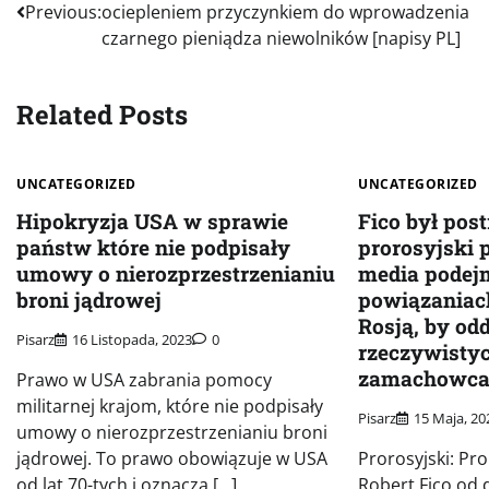
Previous:
ociepleniem przyczynkiem do wprowadzenia
wpisu
czarnego pieniądza niewolników [napisy PL]
Related Posts
UNCATEGORIZED
UNCATEGORIZED
Hipokryzja USA w sprawie
Fico był pos
państw które nie podpisały
prorosyjski 
umowy o nierozprzestrzenianiu
media podej
broni jądrowej
powiązaniac
Rosją, by odd
Pisarz
16 Listopada, 2023
0
rzeczywist
zamachowc
Prawo w USA zabrania pomocy
militarnej krajom, które nie podpisały
Pisarz
15 Maja, 20
umowy o nierozprzestrzenianiu broni
jądrowej. To prawo obowiązuje w USA
Prorosyjski: Pro
od lat 70-tych i oznacza […]
Robert Fico od 