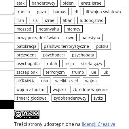
atak
banderowcy
biden
eretz israel
francja
gaza
hamas
idf
iii wojna światowa
iran
isis
izrael
liban
ludobójstwo
mossad
netanyahu
niemcy
nowy porządek świata
nwo
palestyna
patokracja
państwo terrorystyczne
polska
prezydent
psychopaci
psychopata
psychopatia
rafah
rosja
strefa gazy
szczepionki
terroryzm
trump
ue
uk
UKRAINA
usa
wielki izrael
wojna
wojna z ludźmi
wojsko
zbrodnie wojenne
śmierć głodowa
żydobanderowcy
żydzi
Treści strony udostępnione na
licencji Creative