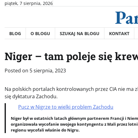
Skip
piątek, 7 sierpnia, 2026
Pa
to
content
BLOG
O BLOGU
SZUKAJ NA BLOGU
KONTAKT
Niger – tam poleje się kre
Posted on
5 sierpnia, 2023
Na polskich portalach kontrolowanych przez CIA nie ma zb
się dyktatura Zachodu.
Pucz w Nigrze to wielki problem Zachodu
Niger był w ostatnich latach głównym partnerem Francji i Ni
organizowała wycofanie swojego kontyngentu z Mali przez lotni
regionu wycofali właśnie do Nigru.