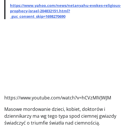
https://www.yahoo.com/news/netanyahu-evokes-religious-
prophecy-israel-204832151.html?
_guc_consent_skip=1698270690
https://www.youtube.com/watch?v=hCVzMIVJWJM
Masowe mordowanie dzieci, kobiet, doktorów i
dziennikarzy ma wg tego typa spod ciemnej gwiazdy
świadczyć o triumfie światła nad ciemnością.