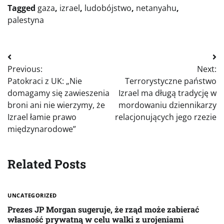
Tagged
gaza
,
izrael
,
ludobójstwo
,
netanyahu
,
palestyna
Nawigacja
Previous:
Next:
wpisu
Patokraci z UK: „Nie
Terrorystyczne państwo
domagamy się zawieszenia
Izrael ma długą tradycję w
broni ani nie wierzymy, że
mordowaniu dziennikarzy
Izrael łamie prawo
relacjonujących jego rzezie
międzynarodowe”
Related Posts
UNCATEGORIZED
Prezes JP Morgan sugeruje, że rząd może zabierać
własność prywatną w celu walki z urojeniami