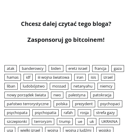
Chcesz dalej czytać tego bloga?
Zasponsoruj go bitcoinem!
atak
banderowcy
biden
eretz israel
francja
gaza
hamas
idf
iii wojna światowa
iran
isis
izrael
liban
ludobójstwo
mossad
netanyahu
niemcy
nowy porządek świata
nwo
palestyna
patokracja
państwo terrorystyczne
polska
prezydent
psychopaci
psychopata
psychopatia
rafah
rosja
strefa gazy
szczepionki
terroryzm
trump
ue
uk
UKRAINA
usa
wielki izrael
wojna
wojna z ludźmi
wojsko