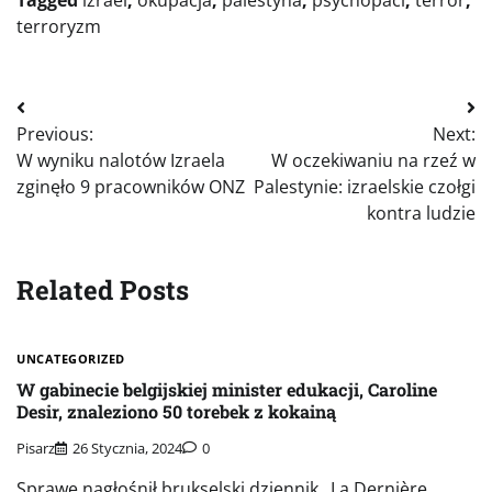
Tagged
izrael
,
okupacja
,
palestyna
,
psychopaci
,
terror
,
terroryzm
Nawigacja
Previous:
Next:
wpisu
W wyniku nalotów Izraela
W oczekiwaniu na rzeź w
zginęło 9 pracowników ONZ
Palestynie: izraelskie czołgi
kontra ludzie
Related Posts
UNCATEGORIZED
W gabinecie belgijskiej minister edukacji, Caroline
Desir, znaleziono 50 torebek z kokainą
Pisarz
26 Stycznia, 2024
0
Sprawę nagłośnił brukselski dziennik „La Dernière