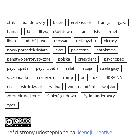
atak
banderowcy
biden
eretz israel
francja
gaza
hamas
idf
iii wojna światowa
iran
isis
izrael
liban
ludobójstwo
mossad
netanyahu
niemcy
nowy porządek świata
nwo
palestyna
patokracja
państwo terrorystyczne
polska
prezydent
psychopaci
psychopata
psychopatia
rafah
rosja
strefa gazy
szczepionki
terroryzm
trump
ue
uk
UKRAINA
usa
wielki izrael
wojna
wojna z ludźmi
wojsko
zbrodnie wojenne
śmierć głodowa
żydobanderowcy
żydzi
Treści strony udostępnione na
licencji Creative