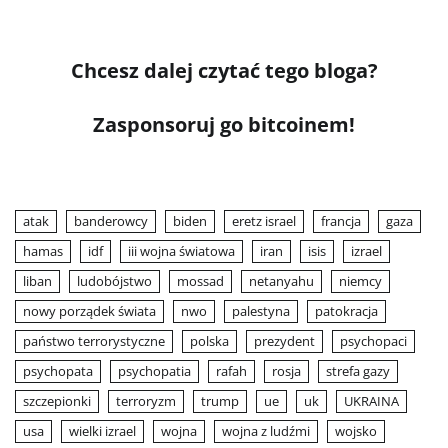
Chcesz dalej czytać tego bloga?
Zasponsoruj go bitcoinem!
atak
banderowcy
biden
eretz israel
francja
gaza
hamas
idf
iii wojna światowa
iran
isis
izrael
liban
ludobójstwo
mossad
netanyahu
niemcy
nowy porządek świata
nwo
palestyna
patokracja
państwo terrorystyczne
polska
prezydent
psychopaci
psychopata
psychopatia
rafah
rosja
strefa gazy
szczepionki
terroryzm
trump
ue
uk
UKRAINA
usa
wielki izrael
wojna
wojna z ludźmi
wojsko