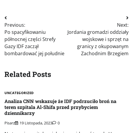
Nawigacja
Previous:
Next:
wpisu
Po spacyfikowaniu
Jordania gromadzi oddziały
północnej części Strefy
wojskowe i sprzęt na
Gazy IDF zaczął
granicy z okupowanym
bombardować jej południe
Zachodnim Brzegiem
Related Posts
UNCATEGORIZED
Analiza CNN wskazuje że IDF podrzuciło broń na
teren szpitala Al-Shifa przed przybyciem
dziennikarzy
Pisarz
19 Listopada, 2023
0