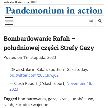
Skip
sobota, 8 sierpnia, 2026
Pandemonium in action
to
content
Bombardowanie Rafah –
południowej części Strefy Gazy
Posted on
19 listopada, 2023
IDF airstrike in Rafah, southern Gaza today.
pic.twitter.com/zCECIqwj62
— Clash Report (@clashreport)
November 18,
2023
Tagged
bombarowania
,
gaza
,
izrael
,
ludobójstwo
,
rafah
,
zbrodnie wojenne