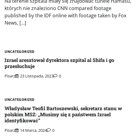
Na terenie szpitala miały się znajdować tunele Hamasu,
których nie znaleziono CNN compared footage
published by the IDF online with footage taken by Fox
News, […]
UNCATEGORIZED
Izrael aresztował dyrektora szpital al Shifa i go
przesłuchuje
Pisarz
23 Listopada, 2023
0
UNCATEGORIZED
Władysław Teofil Bartoszewski, sekretarz stanu w
polskim MSZ: „Musimy się z państwem Izrael
identyfikować”
Pisarz
14 Marca, 2024
0