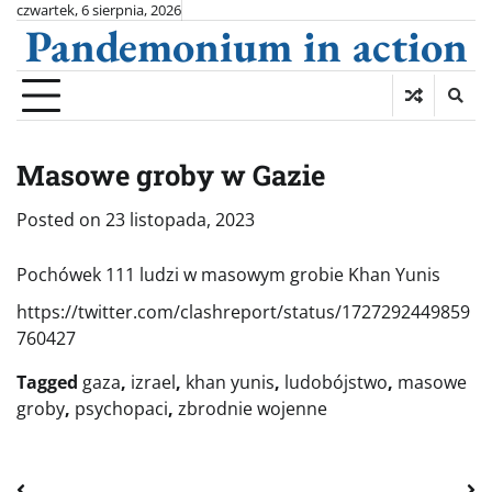
Skip
czwartek, 6 sierpnia, 2026
Pandemonium in action
to
content
Masowe groby w Gazie
Posted on
23 listopada, 2023
Pochówek 111 ludzi w masowym grobie Khan Yunis
https://twitter.com/clashreport/status/1727292449859
760427
Tagged
gaza
,
izrael
,
khan yunis
,
ludobójstwo
,
masowe
groby
,
psychopaci
,
zbrodnie wojenne