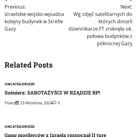
Nawigacja
Previous:
Next:
wpisu
Izraelskie wojsko wysadza
Wg zdjęć satelitarnych do
kolejny budynek w Strefie
których dotarli
Gazy
dziennikarze FT zniknęła ok.
połowa budynków z
północnej Gazy
Related Posts
UNCATEGORIZED
Sośnierz: SABOTAŻYŚCI W RZĄDZIE RP!
Pisarz
23 Września, 2024
0
UNCATEGORIZED
Gang morderców z Izraela rozpoczął II turę