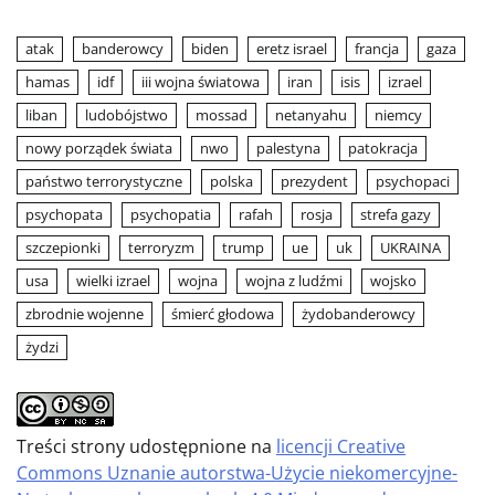
atak
banderowcy
biden
eretz israel
francja
gaza
hamas
idf
iii wojna światowa
iran
isis
izrael
liban
ludobójstwo
mossad
netanyahu
niemcy
nowy porządek świata
nwo
palestyna
patokracja
państwo terrorystyczne
polska
prezydent
psychopaci
psychopata
psychopatia
rafah
rosja
strefa gazy
szczepionki
terroryzm
trump
ue
uk
UKRAINA
usa
wielki izrael
wojna
wojna z ludźmi
wojsko
zbrodnie wojenne
śmierć głodowa
żydobanderowcy
żydzi
Treści strony udostępnione na
licencji Creative
Commons Uznanie autorstwa-Użycie niekomercyjne-