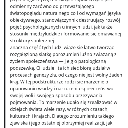
odmienny zarówno od przeważającego
światopoglądu naturalnego co i od wymagań języka
obiektywnego, stanowiączynnik destruujący rozwój
pojęć psychologicznych u innych ludzi, jak także
stosunki międzyludzkie i formowanie się omawianej
struktury społecznej.
Znaczna część tych ludzi wiąże się łatwo tworząc
rozgałęzioną siatkę porozumień luźno związaną z
życiem społeczeństwa — j e g o patologiczną
podszewkę. Ci ludzie i ta ich sieć biorą udział w
procesach genezy zła, od czego nie jest wolny żaden
kraj. W tej podstrukturze rodzi się marzenie o
opanowaniu władzy i narzuceniu społeczeństwu
swojej woli i swojego sposobu przeżywania i
pojmowania. To marzenie udało się zrealizować w
dziejach świata wiele razy, w różnych czasach,
kulturach i krajach. Dlatego zrozumieniu takiego
zjawiska i jego ostatniej olbrzymiej realizacji, jak