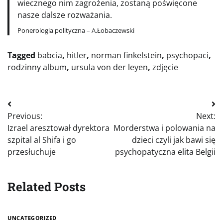
wiecznego nim zagrożenia, zostaną poświęcone
nasze dalsze rozważania.
Ponerologia polityczna – A.Łobaczewski
Tagged
babcia
,
hitler
,
norman finkelstein
,
psychopaci
,
rodzinny album
,
ursula von der leyen
,
zdjęcie
Nawigacja
Previous:
Next:
wpisu
Izrael aresztował dyrektora
Morderstwa i polowania na
szpital al Shifa i go
dzieci czyli jak bawi się
przesłuchuje
psychopatyczna elita Belgii
Related Posts
UNCATEGORIZED