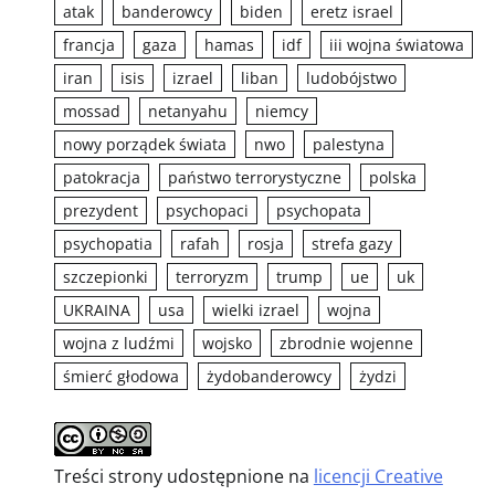
atak
banderowcy
biden
eretz israel
francja
gaza
hamas
idf
iii wojna światowa
iran
isis
izrael
liban
ludobójstwo
mossad
netanyahu
niemcy
nowy porządek świata
nwo
palestyna
patokracja
państwo terrorystyczne
polska
prezydent
psychopaci
psychopata
psychopatia
rafah
rosja
strefa gazy
szczepionki
terroryzm
trump
ue
uk
UKRAINA
usa
wielki izrael
wojna
wojna z ludźmi
wojsko
zbrodnie wojenne
śmierć głodowa
żydobanderowcy
żydzi
Treści strony udostępnione na
licencji Creative