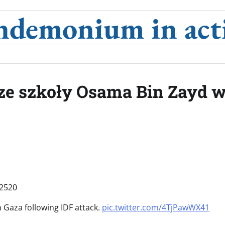
ndemonium in act
 ze szkoły Osama Bin Zayd 
72520
Gaza following IDF attack.
pic.twitter.com/4TjPawWX41