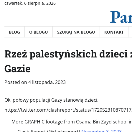
Skip
czwartek, 6 sierpnia, 2026
Pa
to
content
BLOG
O BLOGU
SZUKAJ NA BLOGU
KONTAKT
Rzeź palestyńskich dzieci
Gazie
Posted on
4 listopada, 2023
Ok. połowy populacji Gazy stanowią dzieci.
https://twitter.com/clashreport/status/17205231087071
More GRAPHIC footage from Osama Bin Zayd school in 
— Clash Report (@clashreport)
November 3, 2023