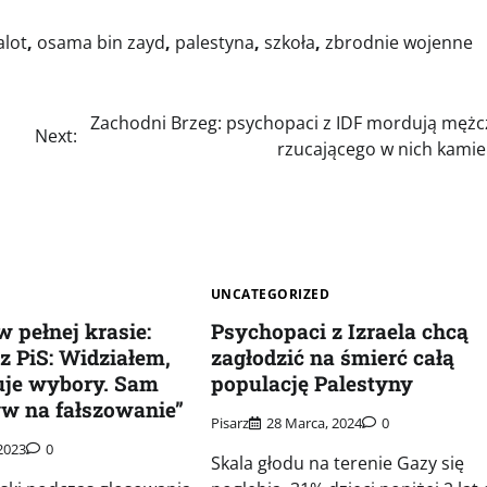
alot
,
osama bin zayd
,
palestyna
,
szkoła
,
zbrodnie wojenne
Zachodni Brzeg: psychopaci z IDF mordują męż
Next:
rzucającego w nich kami
UNCATEGORIZED
 pełnej krasie:
Psychopaci z Izraela chcą
cz PiS: Widziałem,
zagłodzić na śmierć całą
zuje wybory. Sam
populację Palestyny
w na fałszowanie”
Pisarz
28 Marca, 2024
0
2023
0
Skala głodu na terenie Gazy się