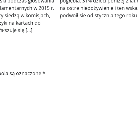
ński podczas głosowania
pogłębia. 31% dzieci poniżej 2 lat 
lamentarnych w 2015 r.
na ostre niedożywienie i ten wska
zy siedzą w komisjach,
podwoił się od stycznia tego roku
żyki na kartach do
ałszuje się […]
ola są oznaczone
*