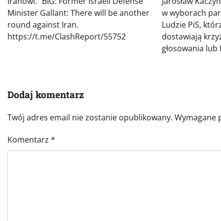
Iranowi.” BIG: Former Israeli Defense
Jarosław Kaczy
Minister Gallant: There will be another
w wyborach par
round against Iran.
Ludzie PiS, któr
https://t.me/ClashReport/55752
dostawiają krzy
głosowania lub f
Dodaj komentarz
Twój adres email nie zostanie opublikowany.
Wymagane p
Komentarz
*