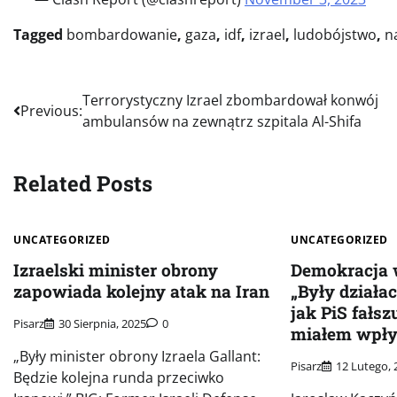
Tagged
bombardowanie
,
gaza
,
idf
,
izrael
,
ludobójstwo
,
n
Nawigacja
Terrorystyczny Izrael zbombardował konwój
Previous:
ambulansów na zewnątrz szpitala Al-Shifa
wpisu
Related Posts
UNCATEGORIZED
UNCATEGORIZED
Izraelski minister obrony
Demokracja w
zapowiada kolejny atak na Iran
„Były działa
jak PiS fałs
Pisarz
30 Sierpnia, 2025
0
miałem wpły
„Były minister obrony Izraela Gallant:
Pisarz
12 Lutego, 
Będzie kolejna runda przeciwko