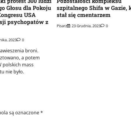
ki protest 300 ludzi
Pozostałości kompleksu
o Głosu dla Pokoju
szpitalnego Shifa w Gazie, 
Kongresu USA
stał się cmentarzem
sji psychopatów z
Pisarz
23 Grudnia, 2023
0
nika, 2023
0
awieszenia broni.
sztowano, a potem
 polskich mass
u nie było.
ola są oznaczone
*