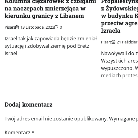
Kolumna ciężarówek z czołgami
Propalestyńs
na naczepach zmierzejąca w
z Żydowskieg
kierunku granicy z Libanem
w budynku 
przeciw agre
Pisarz
13 Listopada, 2023
0
Izraela
Izrael tak jak zapowiada będzie zmieniał
Pisarz
21 Paździer
sytuację i zdobywał ziemię pod Eretz
Israel
Nawoływali do z
Wszystkich are
wypuszczono. W
mediach protest
Dodaj komentarz
Twój adres email nie zostanie opublikowany.
Wymagane p
Komentarz
*