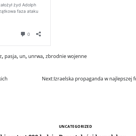
z
,
pasja
,
un
,
unrwa
,
zbrodnie wojenne
kich
Next:
Izraelska propaganda w najlepszej 
UNCATEGORIZED