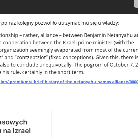
 po raz kolejny pozwoliło utrzymać mu się u władzy:
ationship – rather, alliance – between Benjamin Netanyahu 
se cooperation between the Israeli prime minister (with the
 organization seemingly evaporated from most of the curre
” and “contzeptziot” (fixed conceptions). Given this, there i
 also to conclude unequivocally: The pogrom of October 7, 
his rule, certainly in the short term.
inion/.premium/a-brief-history-of-the-netanyahu-hamas-alliance/000