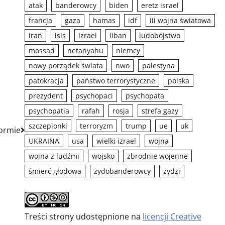
atak
banderowcy
biden
eretz israel
francja
gaza
hamas
idf
iii wojna światowa
iran
isis
izrael
liban
ludobójstwo
mossad
netanyahu
niemcy
nowy porządek świata
nwo
palestyna
patokracja
państwo terrorystyczne
polska
prezydent
psychopaci
psychopata
psychopatia
rafah
rosja
strefa gazy
szczepionki
terroryzm
trump
ue
uk
formie
UKRAINA
usa
wielki izrael
wojna
wojna z ludźmi
wojsko
zbrodnie wojenne
śmierć głodowa
żydobanderowcy
żydzi
Treści strony udostępnione na
licencji Creative