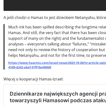
A jeśli chodzi o Hamas to jest dzieckiem Netanyahu, które
Much ink has been spilled describing the longtime rel
Hamas. And still, the very fact that there has been clo
support of many on the right) and the fundamentalist
analyses – everyone’s talking about “failures,” “mistakes
need not only to review the history of cooperation but
helps Netanyahu, and not for the first time, to preserve 
https://www.haaretz.com/israel-news/2023-10-20/ty-article-op
47d9-d242-abef-57ff1be90000
Więcej o kooperacji Hamas-Izrael: