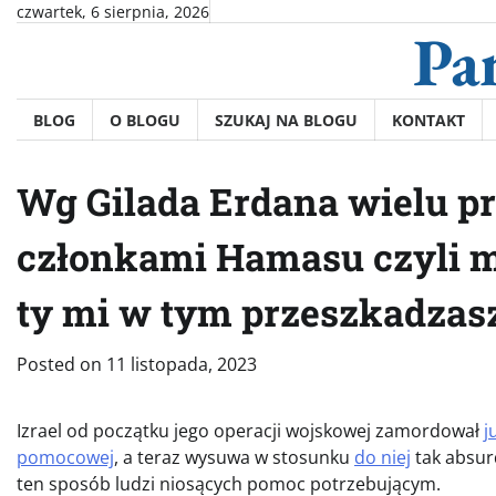
Skip
czwartek, 6 sierpnia, 2026
Pa
to
content
BLOG
O BLOGU
SZUKAJ NA BLOGU
KONTAKT
Wg Gilada Erdana wielu 
członkami Hamasu czyli moj
ty mi w tym przeszkadzas
Posted on
11 listopada, 2023
Izrael od początku jego operacji wojskowej zamordował
j
pomocowej
, a teraz wysuwa w stosunku
do niej
tak absur
ten sposób ludzi niosących pomoc potrzebującym.