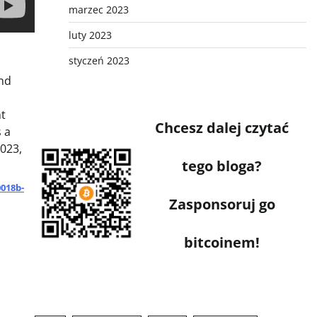
marzec 2023
luty 2023
styczeń 2023
and
nt
Chcesz dalej czytać
s a
2023,
tego bloga?
0018b-
Zasponsoruj go
bitcoinem!