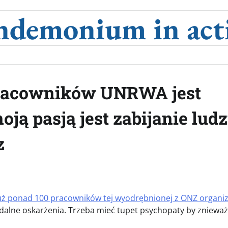
ndemonium in act
pracowników UNRWA jest
ą pasją jest zabijanie ludz
z
uż ponad 100 pracowników tej wyodrębnionej z ONZ organiz
dalne oskarżenia. Trzeba mieć tupet psychopaty by zniewa