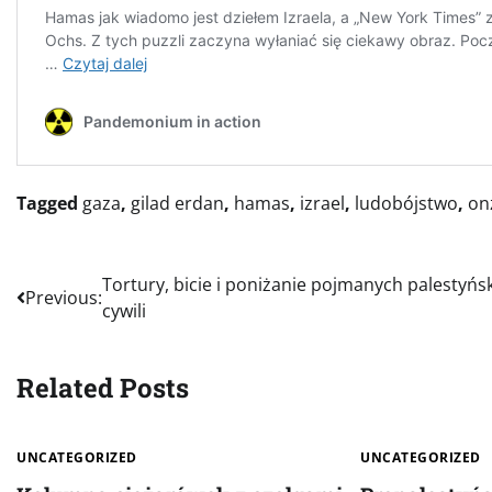
Tagged
gaza
,
gilad erdan
,
hamas
,
izrael
,
ludobójstwo
,
on
Nawigacja
Tortury, bicie i poniżanie pojmanych palestyńs
Previous:
cywili
wpisu
Related Posts
UNCATEGORIZED
UNCATEGORIZED