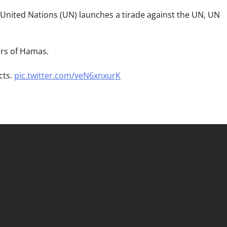
 United Nations (UN) launches a tirade against the UN, UN
rs of Hamas.
cts.
pic.twitter.com/veN6xnxurK