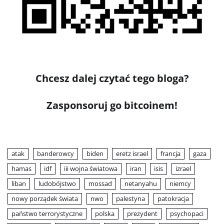
Chcesz dalej czytać tego bloga?
Zasponsoruj go bitcoinem!
atak
banderowcy
biden
eretz israel
francja
gaza
hamas
idf
iii wojna światowa
iran
isis
izrael
liban
ludobójstwo
mossad
netanyahu
niemcy
nowy porządek świata
nwo
palestyna
patokracja
państwo terrorystyczne
polska
prezydent
psychopaci