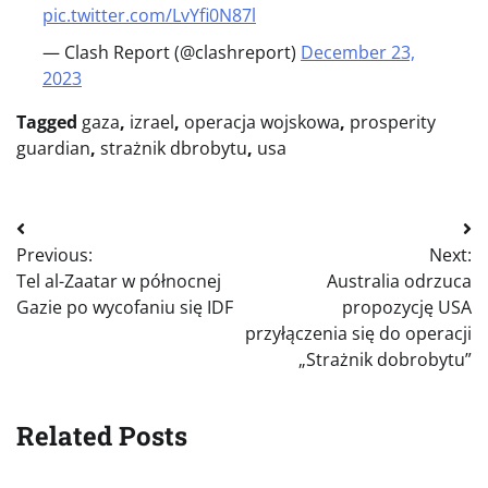
pic.twitter.com/LvYfi0N87l
— Clash Report (@clashreport)
December 23,
2023
Tagged
gaza
,
izrael
,
operacja wojskowa
,
prosperity
guardian
,
strażnik dbrobytu
,
usa
Nawigacja
Previous:
Next:
wpisu
Tel al-Zaatar w północnej
Australia odrzuca
Gazie po wycofaniu się IDF
propozycję USA
przyłączenia się do operacji
„Strażnik dobrobytu”
Related Posts