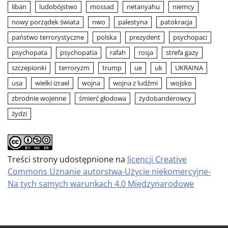
liban
ludobójstwo
mossad
netanyahu
niemcy
nowy porządek świata
nwo
palestyna
patokracja
państwo terrorystyczne
polska
prezydent
psychopaci
psychopata
psychopatia
rafah
rosja
strefa gazy
szczepionki
terroryzm
trump
ue
uk
UKRAINA
usa
wielki izrael
wojna
wojna z ludźmi
wojsko
zbrodnie wojenne
śmierć głodowa
żydobanderowcy
żydzi
Treści strony udostępnione na
licencji Creative
Commons Uznanie autorstwa-Użycie niekomercyjne-
Na tych samych warunkach 4.0 Międzynarodowe