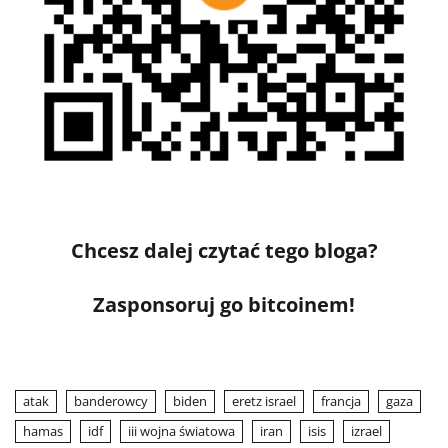
Chcesz dalej czytać tego bloga?
Zasponsoruj go bitcoinem!
atak
banderowcy
biden
eretz israel
francja
gaza
hamas
idf
iii wojna światowa
iran
isis
izrael