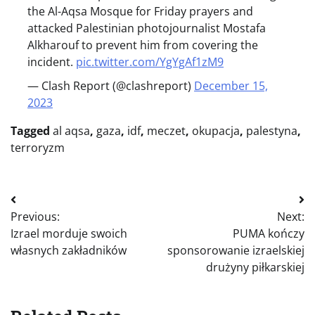
the Al-Aqsa Mosque for Friday prayers and
attacked Palestinian photojournalist Mostafa
Alkharouf to prevent him from covering the
incident.
pic.twitter.com/YgYgAf1zM9
— Clash Report (@clashreport)
December 15,
2023
Tagged
al aqsa
,
gaza
,
idf
,
meczet
,
okupacja
,
palestyna
,
terroryzm
Nawigacja
Previous:
Next:
wpisu
Izrael morduje swoich
PUMA kończy
własnych zakładników
sponsorowanie izraelskiej
drużyny piłkarskiej