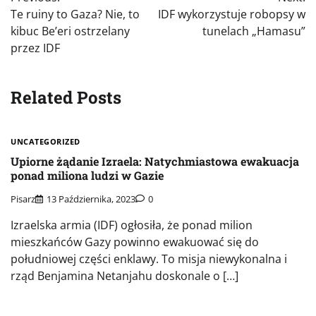
wpisu
Te ruiny to Gaza? Nie, to
IDF wykorzystuje robopsy w
kibuc Be’eri ostrzelany
tunelach „Hamasu”
przez IDF
Related Posts
UNCATEGORIZED
Upiorne żądanie Izraela: Natychmiastowa ewakuacja
ponad miliona ludzi w Gazie
Pisarz
13 Października, 2023
0
Izraelska armia (IDF) ogłosiła, że ponad milion
mieszkańców Gazy powinno ewakuować się do
południowej części enklawy. To misja niewykonalna i
rząd Benjamina Netanjahu doskonale o […]