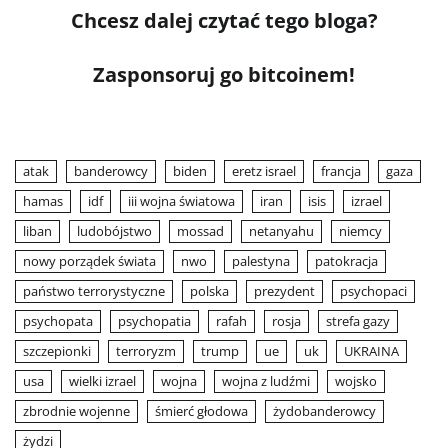
Chcesz dalej czytać tego bloga?
Zasponsoruj go bitcoinem!
atak
banderowcy
biden
eretz israel
francja
gaza
hamas
idf
iii wojna światowa
iran
isis
izrael
liban
ludobójstwo
mossad
netanyahu
niemcy
nowy porządek świata
nwo
palestyna
patokracja
państwo terrorystyczne
polska
prezydent
psychopaci
psychopata
psychopatia
rafah
rosja
strefa gazy
szczepionki
terroryzm
trump
ue
uk
UKRAINA
usa
wielki izrael
wojna
wojna z ludźmi
wojsko
zbrodnie wojenne
śmierć głodowa
żydobanderowcy
żydzi