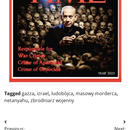
Tagged
gazza
,
izrael
,
ludobójca
,
masowy morderca
,
netanyahu
,
zbrodniarz wojenny
Nawigacja
Previous:
Next: