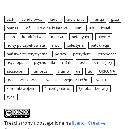
atak
banderowcy
biden
eretz israel
francja
gaza
hamas
idf
iii wojna światowa
iran
isis
izrael
liban
ludobójstwo
mossad
netanyahu
niemcy
nowy porządek świata
nwo
palestyna
patokracja
państwo terrorystyczne
polska
prezydent
psychopaci
psychopata
psychopatia
rafah
rosja
strefa gazy
szczepionki
terroryzm
trump
ue
uk
UKRAINA
usa
wielki izrael
wojna
wojna z ludźmi
wojsko
zbrodnie wojenne
śmierć głodowa
żydobanderowcy
żydzi
Treści strony udostępnione na
licencji Creative