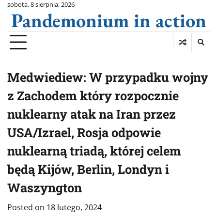
Skip
sobota, 8 sierpnia, 2026
Pandemonium in action
to
content
Medwiediew: W przypadku wojny
z Zachodem który rozpocznie
nuklearny atak na Iran przez
USA/Izrael, Rosja odpowie
nuklearną triadą, której celem
będą Kijów, Berlin, Londyn i
Waszyngton
Posted on
18 lutego, 2024