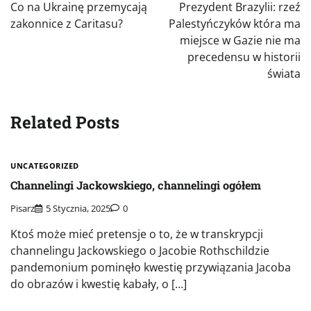
wpisu
Co na Ukrainę przemycają
Prezydent Brazylii: rzeź
zakonnice z Caritasu?
Palestyńczyków która ma
miejsce w Gazie nie ma
precedensu w historii
świata
Related Posts
UNCATEGORIZED
Channelingi Jackowskiego, channelingi ogółem
Pisarz
5 Stycznia, 2025
0
Ktoś może mieć pretensje o to, że w transkrypcji
channelingu Jackowskiego o Jacobie Rothschildzie
pandemonium pominęło kwestię przywiązania Jacoba
do obrazów i kwestię kabały, o […]