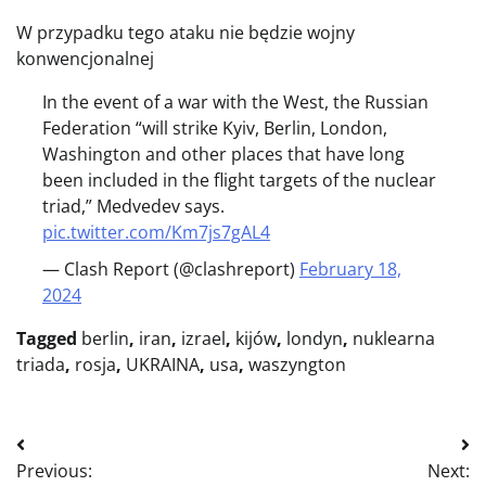
W przypadku tego ataku nie będzie wojny
konwencjonalnej
In the event of a war with the West, the Russian
Federation “will strike Kyiv, Berlin, London,
Washington and other places that have long
been included in the flight targets of the nuclear
triad,” Medvedev says.
pic.twitter.com/Km7js7gAL4
— Clash Report (@clashreport)
February 18,
2024
Tagged
berlin
,
iran
,
izrael
,
kijów
,
londyn
,
nuklearna
triada
,
rosja
,
UKRAINA
,
usa
,
waszyngton
Nawigacja
Previous:
Next: