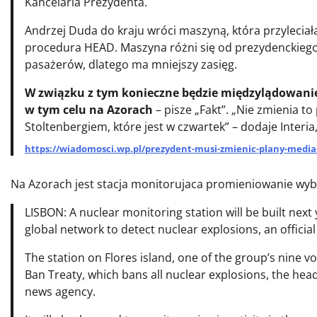
Kancelaria Prezydenta.
Andrzej Duda do kraju wróci maszyną, która przyleciał
procedura HEAD. Maszyna różni się od prezydenckiego 
pasażerów, dlatego ma mniejszy zasięg.
W związku z tym konieczne będzie międzylądowanie
w tym celu na Azorach
– pisze „Fakt”. „Nie zmienia t
Stoltenbergiem, które jest w czwartek” – dodaje Interia
https://wiadomosci.wp.pl/prezydent-musi-zmienic-plany-media
Na Azorach jest stacja monitorujaca promieniowanie wybu
LISBON: A nuclear monitoring station will be built next
global network to detect nuclear explosions, an officia
The station on Flores island, one of the group’s nine v
Ban Treaty, which bans all nuclear explosions, the head
news agency.