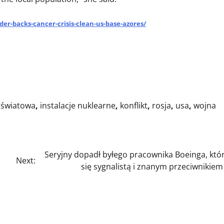
r-backs-cancer-crisis-clean-us-base-azores/
a światowa
,
instalacje nuklearne
,
konflikt
,
rosja
,
usa
,
wojna
Seryjny dopadł byłego pracownika Boeinga, któr
Next:
się sygnalistą i znanym przeciwnikiem