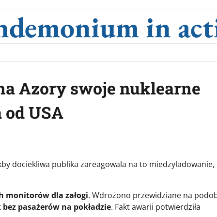
ndemonium in act
 na Azory swoje nuklearne
a od USA
akby dociekliwa publika zareagowala na to miedzyladowanie, 
h monitorów dla załogi
. Wdrożono przewidziane na podo
k bez pasażerów na pokładzie
. Fakt awarii potwierdziła