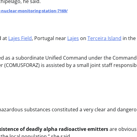
chipelago, he said.
-nuclear-monitoring-station-7169/
d at
Lajes Field
, Portugal near
Lajes
on
Terceira Island
in the
zed as a subordinate Unified Command under the Command-
r (COMUSFORAZ) is assisted by a small joint staff responsib
f hazardous substances constituted a very clear and danger
xistence of deadly alpha radioactive emitters
are obvious
the local population,” she said.