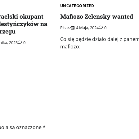
UNCATEGORIZED
raelski okupant
Mafiozo Zelensky wanted
alestyńczyków na
Pisarz
4 Maja, 2024
0
rzegu
Co się będzie działo dalej z pane
nika, 2023
0
mafiozo:
ola są oznaczone
*