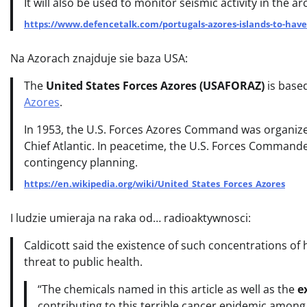
It will also be used to monitor seismic activity in the ar
https://www.defencetalk.com/portugals-azores-islands-to-have
Na Azorach znajduje sie baza USA:
The
United States Forces Azores (USAFORAZ)
is base
Azores
.
In 1953, the U.S. Forces Azores Command was organi
Chief Atlantic. In peacetime, the U.S. Forces Commande
contingency planning.
https://en.wikipedia.org/wiki/United_States_Forces_Azores
I ludzie umieraja na raka od… radioaktywnosci:
Caldicott said the existence of such concentrations o
threat to public health.
“The chemicals named in this article as well as the
e
contributing to this terrible cancer epidemic among 