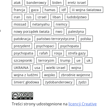
atak
banderowcy
biden
eretz israel
francja
gaza
hamas
idf
iii wojna światowa
iran
isis
izrael
liban
ludobójstwo
mossad
netanyahu
niemcy
m
nowy porządek świata
nwo
palestyna
patokracja
państwo terrorystyczne
polska
prezydent
psychopaci
psychopata
psychopatia
rafah
rosja
strefa gazy
szczepionki
terroryzm
trump
ue
uk
UKRAINA
usa
wielki izrael
wojna
wojna z ludźmi
wojsko
zbrodnie wojenne
śmierć głodowa
żydobanderowcy
żydzi
Treści strony udostępnione na
licencji Creative