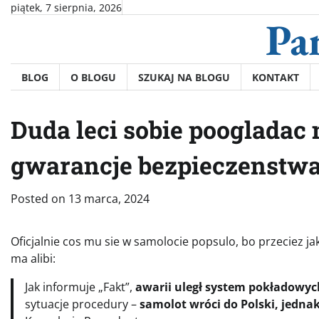
Skip
piątek, 7 sierpnia, 2026
Pa
to
content
BLOG
O BLOGU
SZUKAJ NA BLOGU
KONTAKT
Duda leci sobie poogladac
gwarancje bezpieczenstw
Posted on
13 marca, 2024
Oficjalnie cos mu sie w samolocie popsulo, bo przeciez j
ma alibi:
Jak informuje „Fakt”,
awarii uległ system pokładowyc
sytuacje procedury –
samolot wróci do Polski, jedna