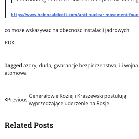
https://www.helencaldicott.com/anti-nuclear-movement-founde
co moze wskazywac na obecnosc instalacji jadrowych.
PDK
Tagged
azory
,
duda
,
gwarancje bezpieczenstwa
,
iii wojn
atomowa
Nawigacja
Generałowie Koziej i Kraszewski postulują
Previous:
wyprzedzające uderzenie na Rosje
wpisu
Related Posts