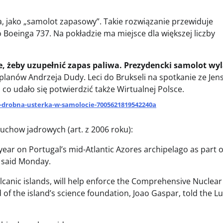
a, jako „samolot zapasowy”. Takie rozwiązanie przewiduje
Boeinga 737. Na pokładzie ma miejsce dla większej liczby
, żeby uzupełnić zapas paliwa.
Prezydencki samolot wy
o planów Andrzeja Dudy. Leci do Brukseli na spotkanie ze Je
, co udało się potwierdzić także Wirtualnej Polsce.
-drobna-usterka-w-samolocie-7005621819542240a
chow jadrowych (art. z 2006 roku):
 year on Portugal’s mid-Atlantic Azores archipelago as part o
l said Monday.
olcanic islands, will help enforce the Comprehensive Nuclear
 of the island’s science foundation, Joao Gaspar, told the L