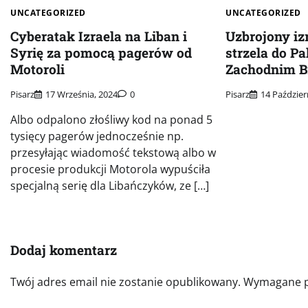
UNCATEGORIZED
UNCATEGORIZED
Cyberatak Izraela na Liban i
Uzbrojony iz
Syrię za pomocą pagerów od
strzela do P
Motoroli
Zachodnim B
Pisarz
17 Września, 2024
0
Pisarz
14 Paździer
Albo odpalono złośliwy kod na ponad 5
tysięcy pagerów jednocześnie np.
przesyłając wiadomość tekstową albo w
procesie produkcji Motorola wypuściła
specjalną serię dla Libańczyków, ze […]
Dodaj komentarz
Twój adres email nie zostanie opublikowany.
Wymagane p