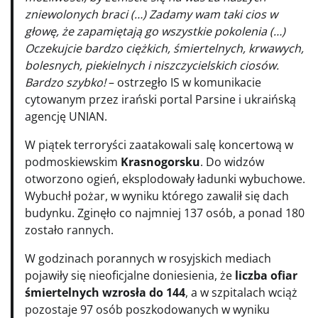
zniewolonych braci (…) Zadamy wam taki cios w
głowę, że zapamiętają go wszystkie pokolenia (…)
Oczekujcie bardzo ciężkich, śmiertelnych, krwawych,
bolesnych, piekielnych i niszczycielskich ciosów.
Bardzo szybko!
– ostrzegło IS w komunikacie
cytowanym przez irański portal Parsine i ukraińską
agencję UNIAN.
W piątek terroryści zaatakowali salę koncertową w
podmoskiewskim
Krasnogorsku
. Do widzów
otworzono ogień, eksplodowały ładunki wybuchowe.
Wybuchł pożar, w wyniku którego zawalił się dach
budynku. Zginęło co najmniej 137 osób, a ponad 180
zostało rannych.
W godzinach porannych w rosyjskich mediach
pojawiły się nieoficjalne doniesienia, że
liczba ofiar
śmiertelnych wzrosła do 144
, a w szpitalach wciąż
pozostaje 97 osób poszkodowanych w wyniku