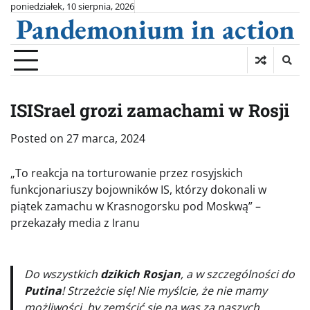
Skip
poniedziałek, 10 sierpnia, 2026
Pandemonium in action
to
content
ISISrael grozi zamachami w Rosji
Posted on
27 marca, 2024
„To reakcja na torturowanie przez rosyjskich
funkcjonariuszy bojowników IS, którzy dokonali w
piątek zamachu w Krasnogorsku pod Moskwą” –
przekazały media z Iranu
Do wszystkich
dzikich Rosjan
, a w szczególności do
Putina
! Strzeżcie się! Nie myślcie, że nie mamy
możliwości, by zemścić się na was za naszych