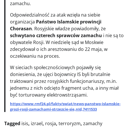
zamachu.
Odpowiedzialność za atak wzięła na siebie
organizacja
Państwo Islamskie prowincji
Chorasan
. Rosyjskie władze powiadomiły, że
schwytano czterech sprawców zamachu
i nie są to
obywatele Rosji. W niedzielę sąd w Moskwie
zdecydował o ich aresztowaniu do 22 maja, w
oczekiwaniu na proces.
W sieciach społecznościowych pojawiły się
doniesienia, że ujęci bojownicy IS byli brutalnie
traktowani przez rosyjskich funkcjonariuszy, m.in.
jednemu z nich odcięto fragment ucha, a inny miał
być torturowany elektrowstrząsami.
https://www.rmf24.pl/fakty/swiat/news-panstwo-islamskie-
grozi-rosji-zamachami-strzezcie-sie,nId,7411533
Tagged
isis
,
izrael
,
rosja
,
terroryzm
,
zamachy