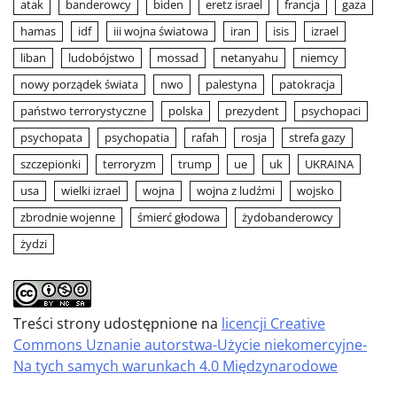
atak
banderowcy
biden
eretz israel
francja
gaza
hamas
idf
iii wojna światowa
iran
isis
izrael
liban
ludobójstwo
mossad
netanyahu
niemcy
nowy porządek świata
nwo
palestyna
patokracja
państwo terrorystyczne
polska
prezydent
psychopaci
psychopata
psychopatia
rafah
rosja
strefa gazy
szczepionki
terroryzm
trump
ue
uk
UKRAINA
usa
wielki izrael
wojna
wojna z ludźmi
wojsko
zbrodnie wojenne
śmierć głodowa
żydobanderowcy
żydzi
Treści strony udostępnione na
licencji Creative
Commons Uznanie autorstwa-Użycie niekomercyjne-
Na tych samych warunkach 4.0 Międzynarodowe