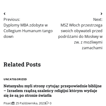
Nawigacja
Previous:
Next:
wpisu
Dyplomy MBA zdobyte w
MSZ Włoch przestrzega
Collegium Humanum tango
swoich obywateli przed
down
podróżami do Moskwy w
zw. z możliwymi
zamachami
Related Posts
UNCATEGORIZED
Netanyahu myli strony cytując przepowiednie biblijne
– Izraelem rządzą szaleńcy religijni którym wydaje
się że są po stronie światła
Pisarz
25 Października, 2023
0