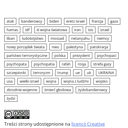
atak
banderowcy
biden
eretz israel
francja
gaza
hamas
idf
iii wojna światowa
iran
isis
izrael
liban
ludobójstwo
mossad
netanyahu
niemcy
nowy porządek świata
nwo
palestyna
patokracja
państwo terrorystyczne
polska
prezydent
psychopaci
psychopata
psychopatia
rafah
rosja
strefa gazy
szczepionki
terroryzm
trump
ue
uk
UKRAINA
usa
wielki izrael
wojna
wojna z ludźmi
wojsko
zbrodnie wojenne
śmierć głodowa
żydobanderowcy
żydzi
Treści strony udostępnione na
licencji Creative