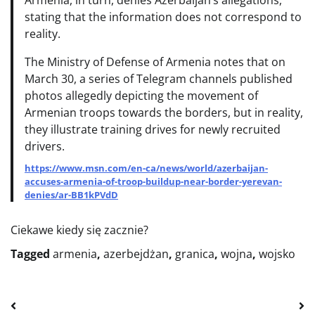
Armenia, in turn, denies Azerbaijan’s allegations,
stating that the information does not correspond to
reality.
The Ministry of Defense of Armenia notes that on
March 30, a series of Telegram channels published
photos allegedly depicting the movement of
Armenian troops towards the borders, but in reality,
they illustrate training drives for newly recruited
drivers.
https://www.msn.com/en-ca/news/world/azerbaijan-
accuses-armenia-of-troop-buildup-near-border-yerevan-
denies/ar-BB1kPVdD
Ciekawe kiedy się zacznie?
Tagged
armenia
,
azerbejdżan
,
granica
,
wojna
,
wojsko
Nawigacja