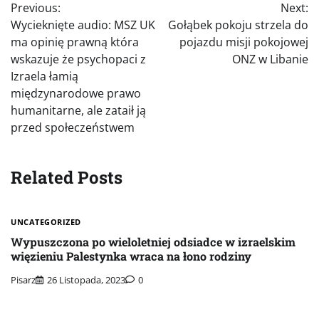
Previous:
Next:
wpisu
Wycieknięte audio: MSZ UK
Gołąbek pokoju strzela do
ma opinię prawną która
pojazdu misji pokojowej
wskazuje że psychopaci z
ONZ w Libanie
Izraela łamią
międzynarodowe prawo
humanitarne, ale zataił ją
przed społeczeństwem
Related Posts
UNCATEGORIZED
Wypuszczona po wieloletniej odsiadce w izraelskim
więzieniu Palestynka wraca na łono rodziny
Pisarz
26 Listopada, 2023
0