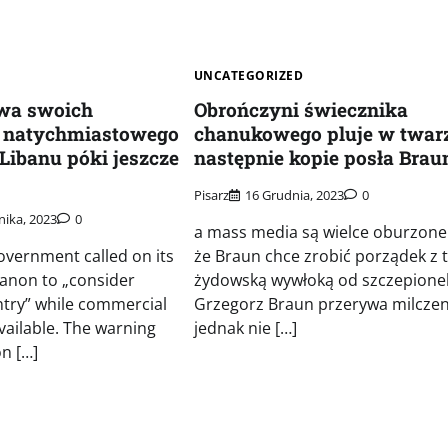
UNCATEGORIZED
wa swoich
Obrończyni świecznika
o natychmiastowego
chanukowego pluje w twar
Libanu póki jeszcze
następnie kopie posła Brau
Pisarz
16 Grudnia, 2023
0
nika, 2023
0
a mass media są wielce oburzone 
vernment called on its
że Braun chce zrobić porządek z 
banon to „consider
żydowską wywłoką od szczepione
ntry” while commercial
Grzegorz Braun przerywa milczen
 available. The warning
jednak nie […]
n […]