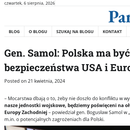
Skip
czwartek, 6 sierpnia, 2026
Pa
to
content
BLOG
O BLOGU
SZUKAJ NA BLOGU
KONTAKT
Gen. Samol: Polska ma być
bezpieczeństwa USA i Eur
Posted on
21 kwietnia, 2024
– Mocarstwa dbają o to, żeby nie doszło do konfliktu w
nasze jednostki wojskowe, będziemy poświęceni na o
Europy Zachodniej
– powiedział gen. Bogusław Samol w 
m.in. o potencjalnych zagrożeniach dla Polski.