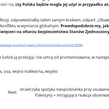
oni i to,
czy Polska będzie mogła jej użyć w przypadku a
ji Rosji, odpowiedziałby takim samym krokiem, odparł: „Oba
do konfliktu w wymiarze globalnym.
Prawdopodobnie my, jak
święceni na ołtarzu bezpieczeństwa Stanów Zjednoczon
kiego-w-polsat-news-i-interii-transmisja-od-godz-9556/
 ludzie ją przeżyją i nie umrą od promieniowania, w następ
a
,
usa
,
wojna nuklearna
,
wojsko
Izraelczyka spotyka niespodzianka przy usuwaniu
Next:
Palestyny + intrygująca reakcja obserw