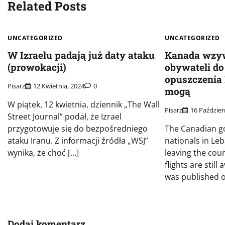
Related Posts
UNCATEGORIZED
UNCATEGORIZED
W Izraelu padają już daty ataku
Kanada wzy
(prowokacji)
obywateli d
opuszczenia 
Pisarz
12 Kwietnia, 2024
0
mogą
W piątek, 12 kwietnia, dziennik „The Wall
Pisarz
16 Paździer
Street Journal” podał, że Izrael
przygotowuje się do bezpośredniego
The Canadian go
ataku Iranu. Z informacji źródła „WSJ”
nationals in Le
wynika, że choć […]
leaving the cou
flights are still
was published o
Dodaj komentarz