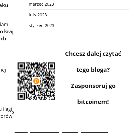
marzec 2023
taku
luty 2023
wiam
styczeń 2023
o kraj
ych
Chcesz dalej czytać
tego bloga?
nej
Zasponsoruj go
bitcoinem!
 flagi
atorów