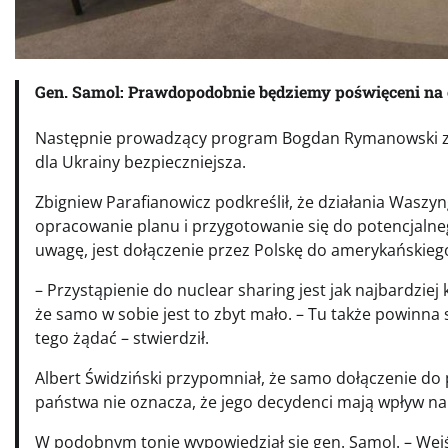
Gen. Samol: Prawdopodobnie będziemy poświęceni na
Następnie prowadzący program Bogdan Rymanowski zapy
dla Ukrainy bezpieczniejsza.
Zbigniew Parafianowicz podkreślił, że działania Waszyn
opracowanie planu i przygotowanie się do potencjalneg
uwagę, jest dołączenie przez Polskę do amerykańskie
– Przystąpienie do nuclear sharing jest jak najbardzie
że samo w sobie jest to zbyt mało. – Tu także powinn
tego żądać – stwierdził.
Albert Świdziński przypomniał, że samo dołączenie do
państwa nie oznacza, że jego decydenci mają wpływ na j
W podobnym tonie wypowiedział się gen. Samol. – Wejśc