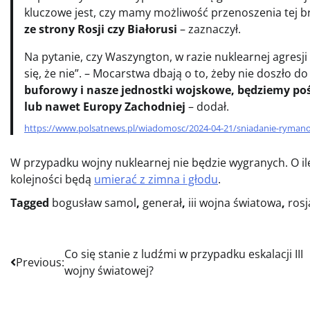
kluczowe jest, czy mamy możliwość przenoszenia tej br
ze strony Rosji czy Białorusi
– zaznaczył.
Na pytanie, czy Waszyngton, w razie nuklearnej agres
się, że nie”. – Mocarstwa dbają o to, żeby nie doszło 
buforowy i nasze jednostki wojskowe, będziemy po
lub nawet Europy Zachodniej
– dodał.
https://www.polsatnews.pl/wiadomosc/2024-04-21/sniadanie-rymanows
W przypadku wojny nuklearnej nie będzie wygranych. O ile
kolejności będą
umierać z zimna i głodu
.
Tagged
bogusław samol
,
generał
,
iii wojna światowa
,
rosj
Nawigacja
Co się stanie z ludźmi w przypadku eskalacji III
Previous:
wojny światowej?
wpisu