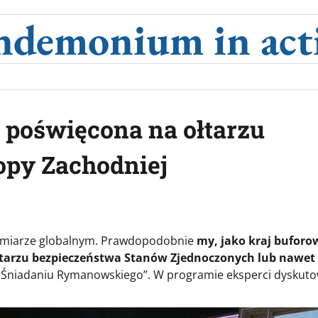
ndemonium in act
 poświęcona na ołtarzu
opy Zachodniej
 wymiarze globalnym. Prawdopodobnie
my, jako kraj buforow
łtarzu bezpieczeństwa Stanów Zjednoczonych lub nawet
„Śniadaniu Rymanowskiego”. W programie eksperci dyskuto