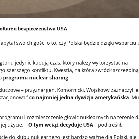
 ołtarzu bezpieczeństwa USA
tał swoich gości o to, czy Polska będzie dzięki wsparciu
gtonu jedynie kupują czas, który należy wykorzystać na
o szerszego konfliktu. Kwestią, na którą zwrócił szczególną
go
programu nuclear sharing
.
j kluczowe – przyznał gen. Komornicki. Wojskowy zaznaczył j
a stacjonować
co najmniej jedna dywizja amerykańska
. M
 programu i rozmieszczenie głowic nuklearnych na terenie 
ej użycie. –
O tym wciąż decyduje USA
– podkreślił.
ie do klubu nuklearnego jest bardzo ważne dla Polski, ale