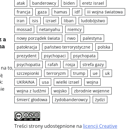
atak
banderowcy
biden
eretz israel
francja
gaza
hamas
idf
iii wojna światowa
iran
isis
izrael
liban
ludobójstwo
mossad
netanyahu
niemcy
nowy porządek świata
nwo
palestyna
z a
na
patokracja
państwo terrorystyczne
polska
prezydent
psychopaci
psychopata
psychopatia
rafah
rosja
strefa gazy
na to,
szczepionki
terroryzm
trump
ue
uk
tą
k:
UKRAINA
usa
wielki izrael
wojna
ie
wojna z ludźmi
wojsko
zbrodnie wojenne
śmierć głodowa
żydobanderowcy
żydzi
Treści strony udostępnione na
licencji Creative