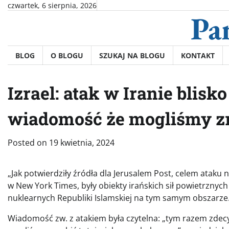
Skip
czwartek, 6 sierpnia, 2026
Pa
to
content
BLOG
O BLOGU
SZUKAJ NA BLOGU
KONTAKT
Izrael: atak w Iranie blisk
wiadomość że mogliśmy zr
Posted on
19 kwietnia, 2024
„Jak potwierdziły źródła dla Jerusalem Post, celem ataku n
w New York Times, były obiekty irańskich sił powietrznych 
nuklearnych Republiki Islamskiej na tym samym obszarze
Wiadomość zw. z atakiem była czytelna: „tym razem zdecy