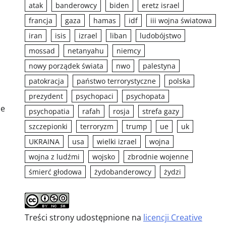
atak
banderowcy
biden
eretz israel
francja
gaza
hamas
idf
iii wojna światowa
iran
isis
izrael
liban
ludobójstwo
mossad
netanyahu
niemcy
nowy porządek świata
nwo
palestyna
patokracja
państwo terrorystyczne
polska
prezydent
psychopaci
psychopata
ne
psychopatia
rafah
rosja
strefa gazy
szczepionki
terroryzm
trump
ue
uk
UKRAINA
usa
wielki izrael
wojna
wojna z ludźmi
wojsko
zbrodnie wojenne
śmierć głodowa
żydobanderowcy
żydzi
Treści strony udostępnione na
licencji Creative