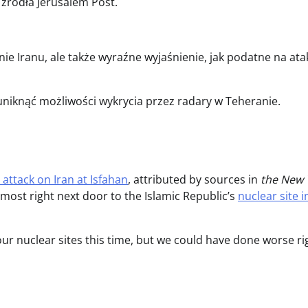
 źródła Jerusalem Post.
enie Iranu, ale także wyraźne wyjaśnienie, jak podatne na ata
 uniknąć możliwości wykrycia przez radary w Teheranie.
 attack on Iran at Isfahan
, attributed by sources in
the New 
 almost right next door to the Islamic Republic’s
nuclear site i
ur nuclear sites this time, but we could have done worse ri