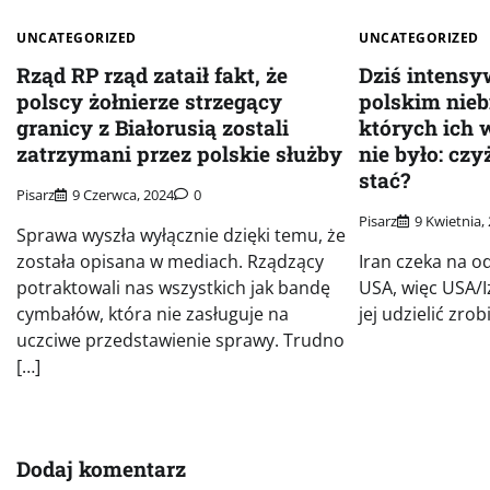
UNCATEGORIZED
UNCATEGORIZED
Rząd RP rząd zataił fakt, że
Dziś intensy
polscy żołnierze strzegący
polskim nieb
granicy z Białorusią zostali
których ich 
zatrzymani przez polskie służby
nie było: czy
stać?
Pisarz
9 Czerwca, 2024
0
Pisarz
9 Kwietnia,
Sprawa wyszła wyłącznie dzięki temu, że
została opisana w mediach. Rządzący
Iran czeka na 
potraktowali nas wszystkich jak bandę
USA, więc USA/
cymbałów, która nie zasługuje na
jej udzielić zro
uczciwe przedstawienie sprawy. Trudno
[…]
Dodaj komentarz