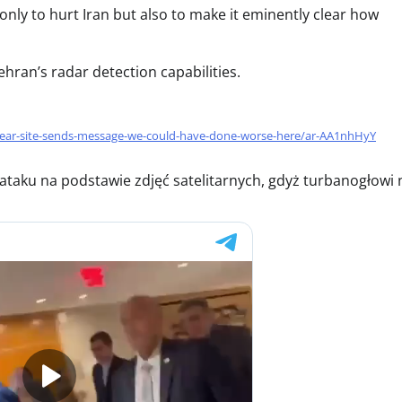
only to hurt Iran but also to make it eminently clear how
hran’s radar detection capabilities.
lear-site-sends-message-we-could-have-done-worse-here/ar-AA1nhHyY
ataku na podstawie zdjęć satelitarnych, gdyż turbanogłowi 