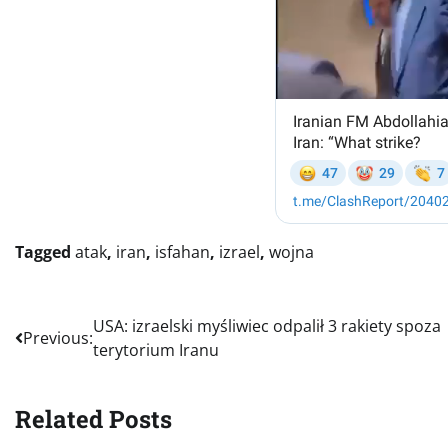
Tagged
atak
,
iran
,
isfahan
,
izrael
,
wojna
Nawigacja
USA: izraelski myśliwiec odpalił 3 rakiety spoza
Previous:
terytorium Iranu
wpisu
Related Posts