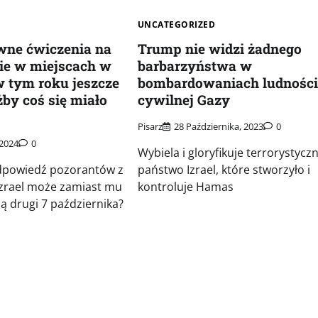
UNCATEGORIZED
wne ćwiczenia na
Trump nie widzi żadnego
ie w miejscach w
barbarzyństwa w
w tym roku jeszcze
bombardowaniach ludności
żby coś się miało
cywilnej Gazy
Pisarz
28 Października, 2023
0
 2024
0
Wybiela i gloryfikuje terrorystycz
odpowiedź pozorantów z
państwo Izrael, które stworzyło i
Izrael może zamiast mu
kontroluje Hamas
bią drugi 7 października?