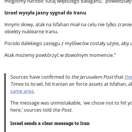
mogliśmy narobić tutaj większego bałaganu,” powiedziały
Izrael wysyła jasny sygnał do Iranu
Innymi słowy, atak na Isfahan miał na celu nie tylko zrani
obiekty nuklearne Iranu.
Pociski dalekiego zasięgu z myśliwców zostały użyte, aby
Atak możemy powtórzyć w dowolnym momencie.”
Sources have confirmed to
the Jerusalem Post
that
the
Times
to Israel, hit Iranian air force assets at Isfahan,
same area.
The message was unmistakable, 'we chose not to hit yo
here,’ sources told
the Post.
Israel sends a clear message to Iran