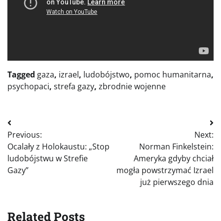
Tagged
gaza
,
izrael
,
ludobójstwo
,
pomoc humanitarna
,
psychopaci
,
strefa gazy
,
zbrodnie wojenne
Nawigacja
Previous:
Next:
wpisu
Ocalały z Holokaustu: „Stop
Norman Finkelstein:
ludobójstwu w Strefie
Ameryka gdyby chciał
Gazy”
mogła powstrzymać Izrael
już pierwszego dnia
Related Posts