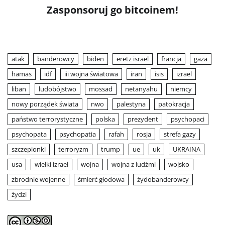
Zasponsoruj go bitcoinem!
atak
banderowcy
biden
eretz israel
francja
gaza
hamas
idf
iii wojna światowa
iran
isis
izrael
liban
ludobójstwo
mossad
netanyahu
niemcy
nowy porządek świata
nwo
palestyna
patokracja
państwo terrorystyczne
polska
prezydent
psychopaci
psychopata
psychopatia
rafah
rosja
strefa gazy
szczepionki
terroryzm
trump
ue
uk
UKRAINA
usa
wielki izrael
wojna
wojna z ludźmi
wojsko
zbrodnie wojenne
śmierć głodowa
żydobanderowcy
żydzi