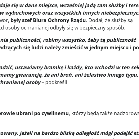
aje się w dane miejsce, wcześniej jadą tam służby i tere
w wybuchowych oraz wszystkich innych niebezpiecznyc
awor,
były szef Biura Ochrony Rządu
. Dodał, że służby są
zd osoby ochranianej odbyły się w bezpieczny sposób.
nia publiczności, robimy wszystko, żeby tą publiczność
adzących się ludzi należy zmieścić w jednym miejscu i p
dzić, ustawiamy bramkę i każdy, kto wchodzi w ten sek
amy gwarancję, że ani broń, ani żelastwo innego typu,
ochranianej osoby
– podkreśli
erowie ubrani po cywilnemu
, którzy będą także nadzorow
zowany. Jeżeli na bardzo bliską odległość mógł podejść st