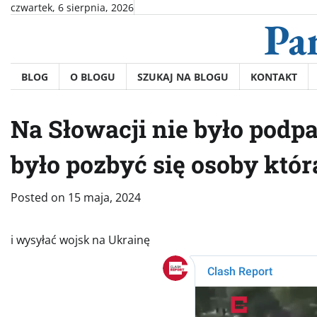
Skip
czwartek, 6 sierpnia, 2026
Pa
to
content
BLOG
O BLOGU
SZUKAJ NA BLOGU
KONTAKT
Na Słowacji nie było podp
było pozbyć się osoby któr
Posted on
15 maja, 2024
i wysyłać wojsk na Ukrainę