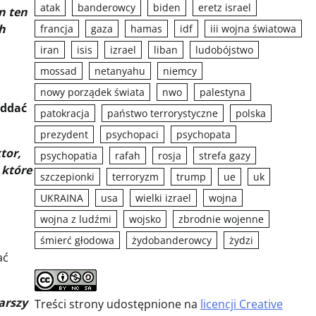
atak
banderowcy
biden
eretz israel
n ten
h
francja
gaza
hamas
idf
iii wojna światowa
iran
isis
izrael
liban
ludobójstwo
mossad
netanyahu
niemcy
nowy porządek świata
nwo
palestyna
oddać
patokracja
państwo terrorystyczne
polska
prezydent
psychopaci
psychopata
tor,
psychopatia
rafah
rosja
strefa gazy
 które
szczepionki
terroryzm
trump
ue
uk
UKRAINA
usa
wielki izrael
wojna
wojna z ludźmi
wojsko
zbrodnie wojenne
śmierć głodowa
żydobanderowcy
żydzi
ać
arszy
Treści strony udostępnione na
licencji Creative