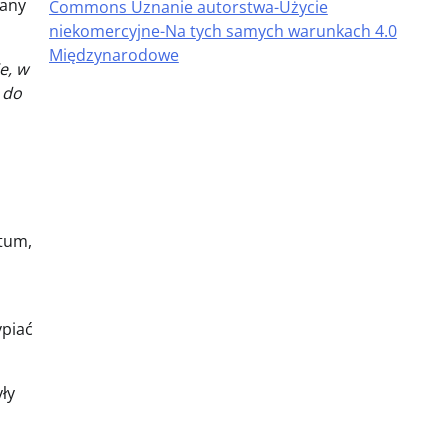
any
Commons Uznanie autorstwa-Użycie
niekomercyjne-Na tych samych warunkach 4.0
Międzynarodowe
e, w
 do
ctum,
ypiać
ły