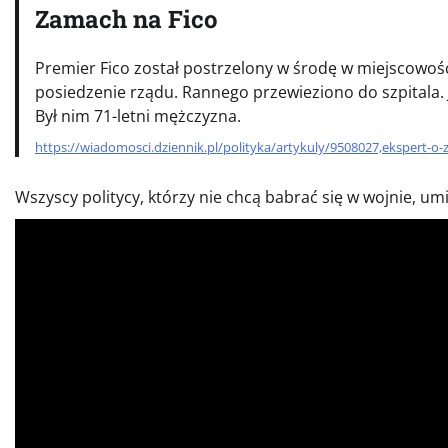
Zamach na Fico
Premier Fico został postrzelony w środę w miejscowoś
posiedzenie rządu. Rannego przewieziono do szpitala. 
Był nim 71-letni mężczyzna.
https://wiadomosci.dziennik.pl/polityka/artykuly/9508027,ekspert-o
Wszyscy politycy, którzy nie chcą babrać się w wojnie, u