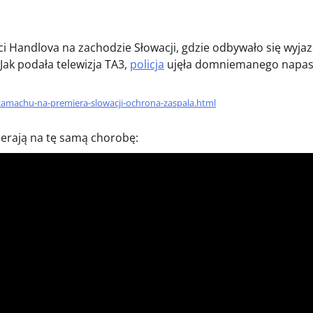
ci Handlova na zachodzie Słowacji, gdzie odbywało się wyj
Jak podała telewizja TA3,
policja
ujęła domniemanego napast
-zamachu-na-premiera-slowacji-ochrona-zaspala.html
mierają na tę samą chorobę: