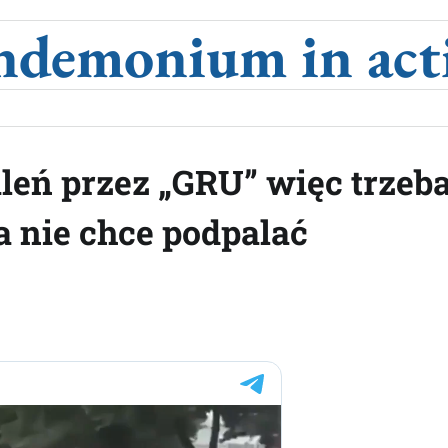
ndemonium in act
aleń przez „GRU” więc trzeb
a nie chce podpalać