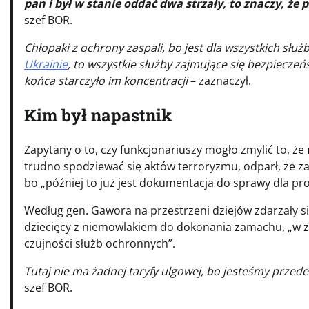
pan i był w stanie oddać dwa strzały, to znaczy, ż
szef BOR.
Chłopaki z ochrony zaspali, bo jest dla wszystkich służb
Ukrainie
, to wszystkie służby zajmujące się bezpiecze
końca starczyło im koncentracji
– zaznaczył.
Kim był napastnik
Zapytany o to, czy funkcjonariuszy mogło zmylić to, że
trudno spodziewać się aktów terroryzmu, odparł, że zad
bo „później to już jest dokumentacja do sprawy dla pr
Według gen. Gawora na przestrzeni dziejów zdarzały si
dziecięcy z niemowlakiem do dokonania zamachu, „w zw
czujności służb ochronnych”.
Tutaj nie ma żadnej taryfy ulgowej, bo jesteśmy przede 
szef BOR.