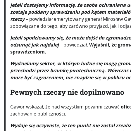
Jeżeli dostajemy informację, że osoba ochraniana ud
zostaje poddany sprawdzeniu pod kątem materiałó
rzeczy
– powiedział emerytowany generał Mirosław G
zobowiązane do tego, aby zarówno przyjazd, jak i odja
Jeżeli spodziewamy się, że może dojść do zgromadze
odsunąć jak najdalej
– powiedział.
Wyjaśnił, że grom
sprawdzeniom.
Wydzielamy sektor, w którym ludzie się mogą groma
przechodzi przez bramkę pirotechniczną. Wówczas m
może być zagrożeniem, nie znajdzie się w pobliżu 
Pewnych rzeczy nie dopilnowano
Gawor wskazał, że nad wszystkim powinni czuwać
ofic
zachowanie publiczności.
Wydaje się oczywiste, że ten punkt nie został zreali