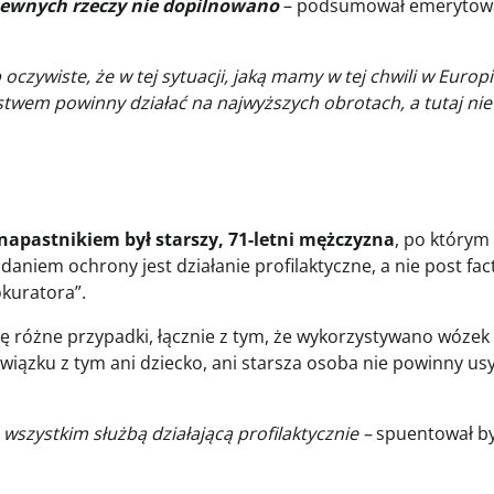
e pewnych rzeczy nie dopilnowano
– podsumował emerytow
 oczywiste, że w tej sytuacji, jaką mamy w tej chwili w Europi
ństwem powinny działać na najwyższych obrotach, a tutaj nie
napastnikiem był starszy, 71-letni mężczyzna
, po którym
aniem ochrony jest działanie profilaktyczne, a nie post fa
okuratora”.
ę różne przypadki, łącznie z tym, że wykorzystywano wózek
iązku z tym ani dziecko, ani starsza osoba nie powinny us
wszystkim służbą działającą profilaktycznie –
spuentował by