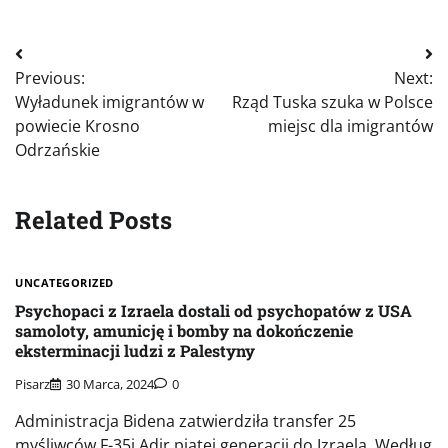
Nawigacja
Previous:
Next:
wpisu
Wyładunek imigrantów w
Rząd Tuska szuka w Polsce
powiecie Krosno
miejsc dla imigrantów
Odrzańskie
Related Posts
UNCATEGORIZED
Psychopaci z Izraela dostali od psychopatów z USA
samoloty, amunicję i bomby na dokończenie
eksterminacji ludzi z Palestyny
Pisarz
30 Marca, 2024
0
Administracja Bidena zatwierdziła transfer 25
myśliwców F-35i Adir piątej generacji do Izraela. Według