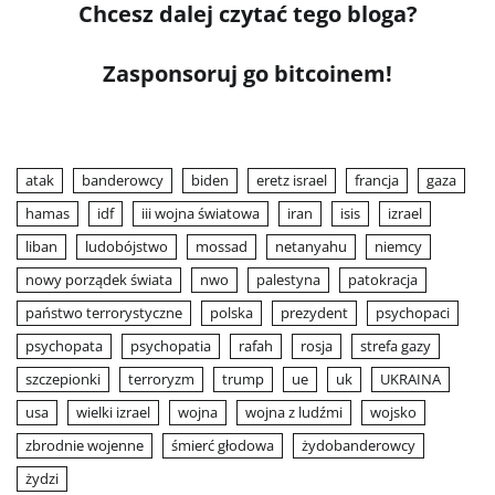
Chcesz dalej czytać tego bloga?
Zasponsoruj go bitcoinem!
atak
banderowcy
biden
eretz israel
francja
gaza
hamas
idf
iii wojna światowa
iran
isis
izrael
liban
ludobójstwo
mossad
netanyahu
niemcy
nowy porządek świata
nwo
palestyna
patokracja
państwo terrorystyczne
polska
prezydent
psychopaci
psychopata
psychopatia
rafah
rosja
strefa gazy
szczepionki
terroryzm
trump
ue
uk
UKRAINA
usa
wielki izrael
wojna
wojna z ludźmi
wojsko
zbrodnie wojenne
śmierć głodowa
żydobanderowcy
żydzi