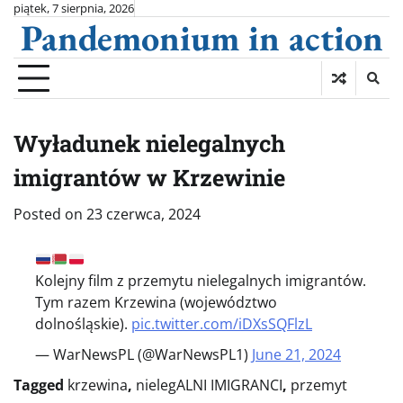
Skip
piątek, 7 sierpnia, 2026
Pandemonium in action
to
content
Wyładunek nielegalnych
imigrantów w Krzewinie
Posted on
23 czerwca, 2024
Kolejny film z przemytu nielegalnych imigrantów.
Tym razem Krzewina (województwo
dolnośląskie).
pic.twitter.com/iDXsSQFlzL
— WarNewsPL (@WarNewsPL1)
June 21, 2024
Tagged
krzewina
,
nielegALNI IMIGRANCI
,
przemyt