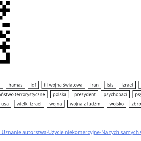
a
hamas
idf
iii wojna światowa
iran
isis
izrael
aństwo terrorystyczne
polska
prezydent
psychopaci
ps
usa
wielki izrael
wojna
wojna z ludźmi
wojsko
zbr
s Uznanie autorstwa-Użycie niekomercyjne-Na tych samyc