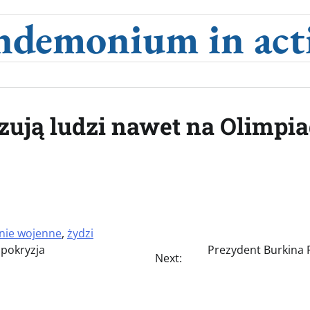
ndemonium in act
yzują ludzi nawet na Olimpi
nie wojenne
,
żydzi
ipokryzja
Prezydent Burkina 
Next: