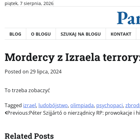
Skip
piątek, 7 sierpnia, 2026
Pa
to
content
BLOG
O BLOGU
SZUKAJ NA BLOGU
KONTAKT
Mordercy z Izraela terror
Posted on
29 lipca, 2024
To trzeba zobaczyć
Tagged
izrael
,
ludobójstwo
,
olimpiada
,
psychopaci
,
zbrod
Nawigacja
Previous:
Péter Szijjártó o nierządnicy RP: prowokacje i h
wpisu
Related Posts