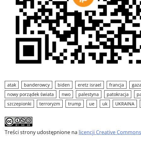
atak
banderowcy
biden
eretz israel
francja
gaz
nowy porządek świata
nwo
palestyna
patokracja
p
szczepionki
terroryzm
trump
ue
uk
UKRAINA
Treści strony udostępnione na
licencji Creative Common