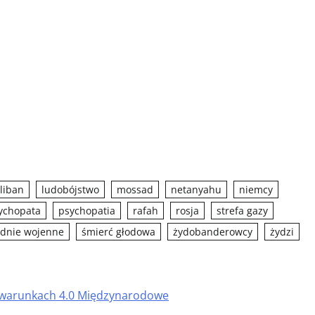
liban
ludobójstwo
mossad
netanyahu
niemcy
ychopata
psychopatia
rafah
rosja
strefa gazy
odnie wojenne
śmierć głodowa
żydobanderowcy
żydzi
h warunkach 4.0 Międzynarodowe