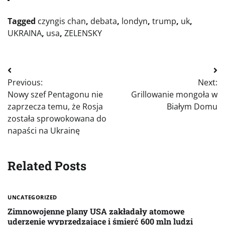
Tagged
czyngis chan
,
debata
,
londyn
,
trump
,
uk
,
UKRAINA
,
usa
,
ZELENSKY
Nawigacja
Previous:
Next:
wpisu
Nowy szef Pentagonu nie
Grillowanie mongoła w
zaprzecza temu, że Rosja
Białym Domu
została sprowokowana do
napaści na Ukrainę
Related Posts
UNCATEGORIZED
Zimnowojenne plany USA zakładały atomowe
uderzenie wyprzedzające i śmierć 600 mln ludzi