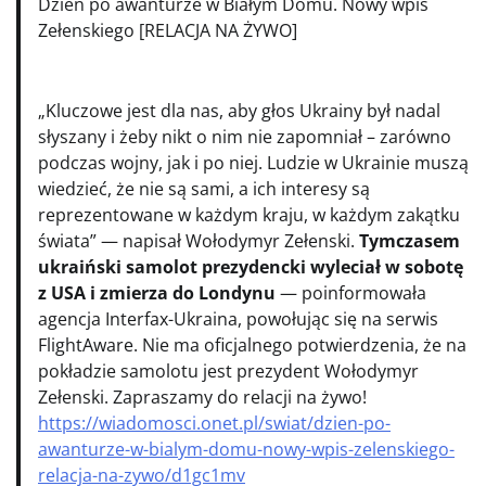
Dzień po awanturze w Białym Domu. Nowy wpis
Zełenskiego [RELACJA NA ŻYWO]
„Kluczowe jest dla nas, aby głos Ukrainy był nadal
słyszany i żeby nikt o nim nie zapomniał – zarówno
podczas wojny, jak i po niej. Ludzie w Ukrainie muszą
wiedzieć, że nie są sami, a ich interesy są
reprezentowane w każdym kraju, w każdym zakątku
świata” — napisał Wołodymyr Zełenski.
Tymczasem
ukraiński samolot prezydencki wyleciał w sobotę
z USA i zmierza do Londynu
— poinformowała
agencja Interfax-Ukraina, powołując się na serwis
FlightAware. Nie ma oficjalnego potwierdzenia, że na
pokładzie samolotu jest prezydent Wołodymyr
Zełenski. Zapraszamy do relacji na żywo!
https://wiadomosci.onet.pl/swiat/dzien-po-
awanturze-w-bialym-domu-nowy-wpis-zelenskiego-
relacja-na-zywo/d1gc1mv