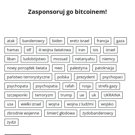
Zasponsoruj go bitcoinem!
atak
banderowcy
biden
eretz israel
francja
gaza
hamas
idf
iii wojna światowa
iran
isis
izrael
liban
ludobójstwo
mossad
netanyahu
niemcy
nowy porządek świata
nwo
palestyna
patokracja
państwo terrorystyczne
polska
prezydent
psychopaci
psychopata
psychopatia
rafah
rosja
strefa gazy
szczepionki
terroryzm
trump
ue
uk
UKRAINA
usa
wielki izrael
wojna
wojna z ludźmi
wojsko
zbrodnie wojenne
śmierć głodowa
żydobanderowcy
żydzi