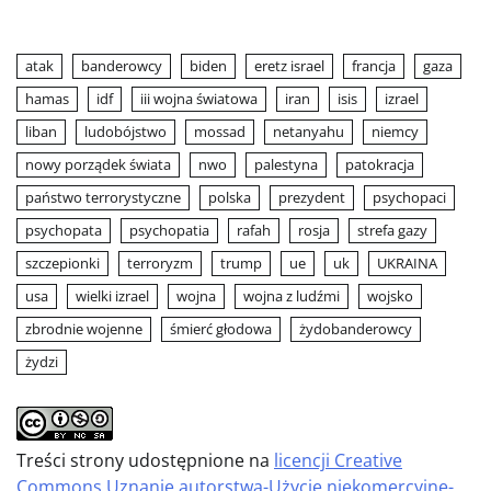
atak
banderowcy
biden
eretz israel
francja
gaza
hamas
idf
iii wojna światowa
iran
isis
izrael
liban
ludobójstwo
mossad
netanyahu
niemcy
nowy porządek świata
nwo
palestyna
patokracja
państwo terrorystyczne
polska
prezydent
psychopaci
psychopata
psychopatia
rafah
rosja
strefa gazy
szczepionki
terroryzm
trump
ue
uk
UKRAINA
usa
wielki izrael
wojna
wojna z ludźmi
wojsko
zbrodnie wojenne
śmierć głodowa
żydobanderowcy
żydzi
Treści strony udostępnione na
licencji Creative
Commons Uznanie autorstwa-Użycie niekomercyjne-