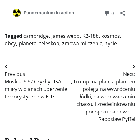
Tagged
cambridge
,
james webb
,
K2-18b
,
kosmos
,
obcy
,
planeta
,
teleskop
,
zmowa milczenia
,
życie
Nawigacja
Previous:
Next:
wpisu
Musk = ISIS? Czyżby USA
„Trump ma plan, a plan ten
miały w planach uderzenie
polega na wywróceniu
terrorystyczne w EU?
łódki, na wprowadzeniu
chaosu i zredefiniowaniu
porządku na nowo” –
Radosław Pyffel