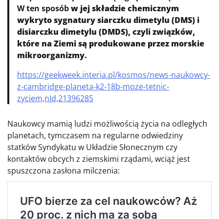
W ten sposób
w jej składzie chemicznym
wykryto sygnatury siarczku dimetylu (DMS) i
disiarczku dimetylu (DMDS), czyli związków,
które na Ziemi są produkowane przez morskie
mikroorganizmy.
https://geekweek.interia.pl/kosmos/news-naukowcy-
z-cambridge-planeta-k2-18b-moze-tetnic-
zyciem,nId,21396285
Naukowcy mamią ludzi możliwością życia na odległych
planetach, tymczasem na regularne odwiedziny
statków Syndykatu w Układzie Słonecznym czy
kontaktów obcych z ziemskimi rządami, wciąż jest
spuszczona zasłona milczenia: