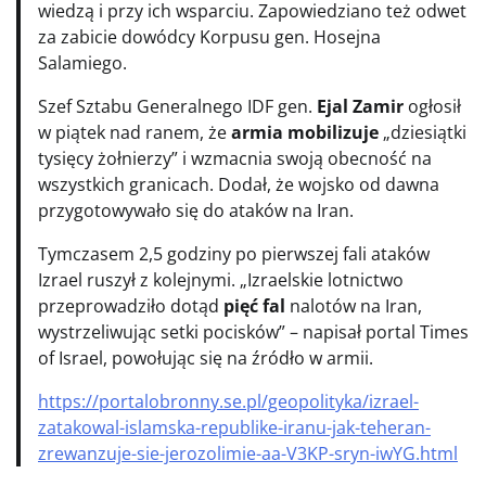
wiedzą i przy ich wsparciu. Zapowiedziano też odwet
za zabicie dowódcy Korpusu gen. Hosejna
Salamiego.
Szef Sztabu Generalnego IDF gen.
Ejal Zamir
ogłosił
w piątek nad ranem, że
armia mobilizuje
„dziesiątki
tysięcy żołnierzy” i wzmacnia swoją obecność na
wszystkich granicach. Dodał, że wojsko od dawna
przygotowywało się do ataków na Iran.
Tymczasem 2,5 godziny po pierwszej fali ataków
Izrael ruszył z kolejnymi. „Izraelskie lotnictwo
przeprowadziło dotąd
pięć fal
nalotów na Iran,
wystrzeliwując setki pocisków” – napisał portal Times
of Israel, powołując się na źródło w armii.
https://portalobronny.se.pl/geopolityka/izrael-
zatakowal-islamska-republike-iranu-jak-teheran-
zrewanzuje-sie-jerozolimie-aa-V3KP-sryn-iwYG.html