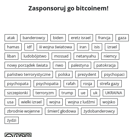
Zasponsoruj go bitcoinem!
atak
banderowcy
biden
eretz israel
francja
gaza
hamas
idf
iii wojna światowa
iran
isis
izrael
liban
ludobójstwo
mossad
netanyahu
niemcy
nowy porządek świata
nwo
palestyna
patokracja
państwo terrorystyczne
polska
prezydent
psychopaci
psychopata
psychopatia
rafah
rosja
strefa gazy
szczepionki
terroryzm
trump
ue
uk
UKRAINA
usa
wielki izrael
wojna
wojna z ludźmi
wojsko
zbrodnie wojenne
śmierć głodowa
żydobanderowcy
żydzi