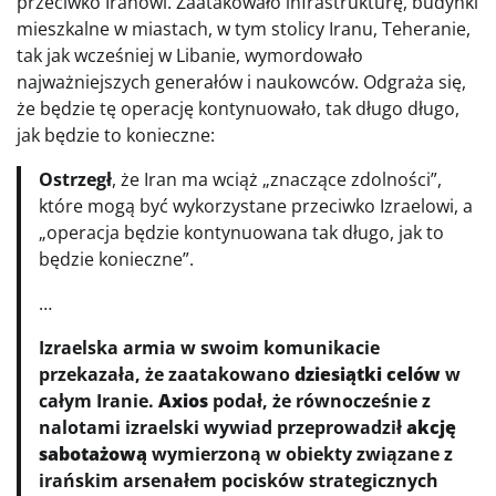
przeciwko Iranowi. Zaatakowało infrastrukturę, budynki
mieszkalne w miastach, w tym stolicy Iranu, Teheranie,
tak jak wcześniej w Libanie, wymordowało
najważniejszych generałów i naukowców. Odgraża się,
że będzie tę operację kontynuowało, tak długo długo,
jak będzie to konieczne:
Ostrzegł
, że Iran ma wciąż „znaczące zdolności”,
które mogą być wykorzystane przeciwko Izraelowi, a
„operacja będzie kontynuowana tak długo, jak to
będzie konieczne”.
…
Izraelska armia w swoim komunikacie
przekazała, że zaatakowano
dziesiątki celów
w
całym Iranie.
Axios
podał, że równocześnie z
nalotami izraelski wywiad przeprowadził
akcję
sabotażową
wymierzoną w obiekty związane z
irańskim arsenałem pocisków strategicznych