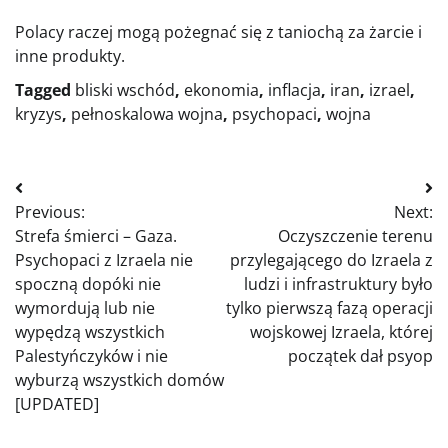
Polacy raczej mogą pożegnać się z taniochą za żarcie i
inne produkty.
Tagged
bliski wschód
,
ekonomia
,
inflacja
,
iran
,
izrael
,
kryzys
,
pełnoskalowa wojna
,
psychopaci
,
wojna
Nawigacja
Previous:
Next:
wpisu
Strefa śmierci – Gaza.
Oczyszczenie terenu
Psychopaci z Izraela nie
przylegającego do Izraela z
spoczną dopóki nie
ludzi i infrastruktury było
wymordują lub nie
tylko pierwszą fazą operacji
wypędzą wszystkich
wojskowej Izraela, której
Palestyńczyków i nie
początek dał psyop
wyburzą wszystkich domów
[UPDATED]