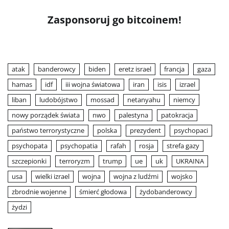
Zasponsoruj go bitcoinem!
atak
banderowcy
biden
eretz israel
francja
gaza
hamas
idf
iii wojna światowa
iran
isis
izrael
liban
ludobójstwo
mossad
netanyahu
niemcy
nowy porządek świata
nwo
palestyna
patokracja
państwo terrorystyczne
polska
prezydent
psychopaci
psychopata
psychopatia
rafah
rosja
strefa gazy
szczepionki
terroryzm
trump
ue
uk
UKRAINA
usa
wielki izrael
wojna
wojna z ludźmi
wojsko
zbrodnie wojenne
śmierć głodowa
żydobanderowcy
żydzi