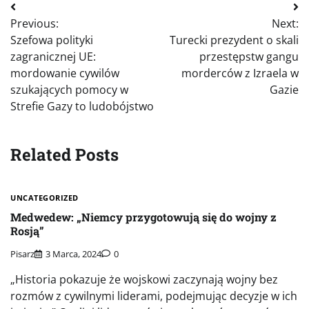
Nawigacja
Previous:
Next:
wpisu
Szefowa polityki
Turecki prezydent o skali
zagranicznej UE:
przestępstw gangu
mordowanie cywilów
morderców z Izraela w
szukających pomocy w
Gazie
Strefie Gazy to ludobójstwo
Related Posts
UNCATEGORIZED
Medwedew: „Niemcy przygotowują się do wojny z
Rosją”
Pisarz
3 Marca, 2024
0
„Historia pokazuje że wojskowi zaczynają wojny bez
rozmów z cywilnymi liderami, podejmując decyzje w ich