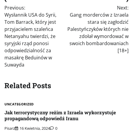
Nawigacja
Previous:
Next:
wpisu
Wysłannik USA do Syrii,
Gang morderców z Izraela
Tom Barrack, który jest
stara się zagłodzić
przyjacielem szaleńca
Palestyńczyków których nie
Netanyahu twierdzi, że
zdołał wymordować w
syryjski rząd ponosi
swoich bombardowaniach
odpowiedzialność za
[18+]
masakrę Beduinów w
Suwayda
Related Posts
UNCATEGORIZED
Jak terrorystyczny reżim z Izraela wykorzystuje
propagandową odpowiedź Iranu
Pisarz
16 Kwietnia, 2024
0