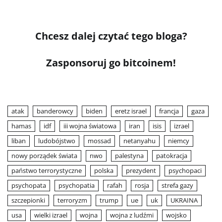
Chcesz dalej czytać tego bloga?
Zasponsoruj go bitcoinem!
atak
banderowcy
biden
eretz israel
francja
gaza
hamas
idf
iii wojna światowa
iran
isis
izrael
liban
ludobójstwo
mossad
netanyahu
niemcy
nowy porządek świata
nwo
palestyna
patokracja
państwo terrorystyczne
polska
prezydent
psychopaci
psychopata
psychopatia
rafah
rosja
strefa gazy
szczepionki
terroryzm
trump
ue
uk
UKRAINA
usa
wielki izrael
wojna
wojna z ludźmi
wojsko