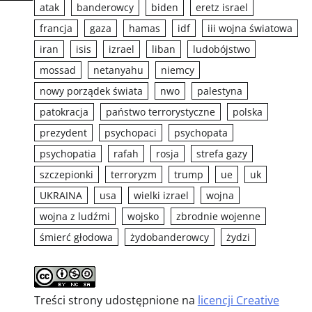
atak
banderowcy
biden
eretz israel
francja
gaza
hamas
idf
iii wojna światowa
iran
isis
izrael
liban
ludobójstwo
mossad
netanyahu
niemcy
nowy porządek świata
nwo
palestyna
patokracja
państwo terrorystyczne
polska
prezydent
psychopaci
psychopata
psychopatia
rafah
rosja
strefa gazy
szczepionki
terroryzm
trump
ue
uk
UKRAINA
usa
wielki izrael
wojna
wojna z ludźmi
wojsko
zbrodnie wojenne
śmierć głodowa
żydobanderowcy
żydzi
Treści strony udostępnione na
licencji Creative