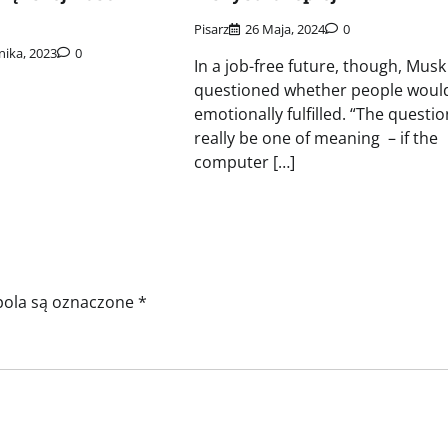
Pisarz
26 Maja, 2024
0
nika, 2023
0
In a job-free future, though, Musk
questioned whether people would
emotionally fulfilled. “The question
really be one of meaning – if the
computer […]
ola są oznaczone
*