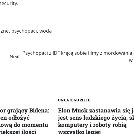
security.
czne
,
psychopaci
,
woda
Psychopaci z IDF kręcą sobie filmy z mordowania 
Next:
w 
UNCATEGORIZED
or grający Bidena:
Elon Musk zastanawia się j
ien odłożyć
jest sens ludzkiego życia, s
dową do momentu
komputery i roboty robią
iększej ilości
wszystko lepiej