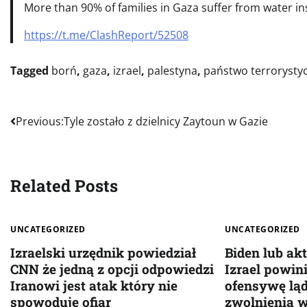
More than 90% of families in Gaza suffer from water in
https://t.me/ClashReport/52508
Tagged
borń
,
gaza
,
izrael
,
palestyna
,
państwo terrorysty
Nawigacja
Previous:
Tyle zostało z dzielnicy Zaytoun w Gazie
wpisu
Related Posts
UNCATEGORIZED
UNCATEGORIZED
Izraelski urzędnik powiedział
Biden lub akt
CNN że jedną z opcji odpowiedzi
Izrael powin
Iranowi jest atak który nie
ofensywę lą
spowoduje ofiar
zwolnienia w