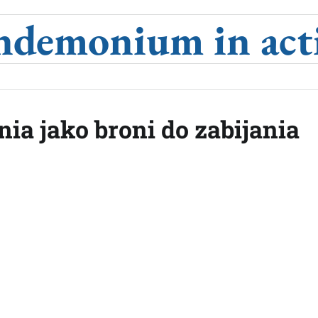
ndemonium in act
ia jako broni do zabijania