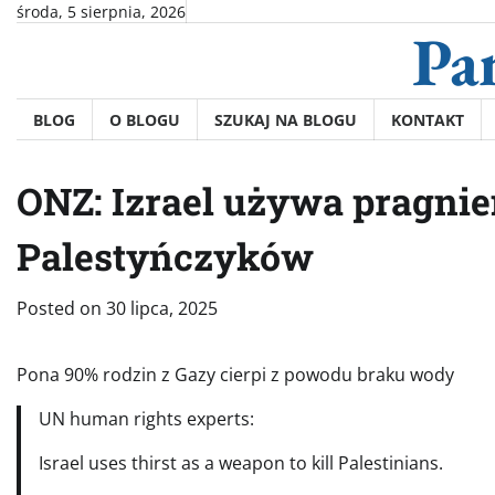
Skip
środa, 5 sierpnia, 2026
Pa
to
content
BLOG
O BLOGU
SZUKAJ NA BLOGU
KONTAKT
ONZ: Izrael używa pragnien
Palestyńczyków
Posted on
30 lipca, 2025
Pona 90% rodzin z Gazy cierpi z powodu braku wody
UN human rights experts:
Israel uses thirst as a weapon to kill Palestinians.