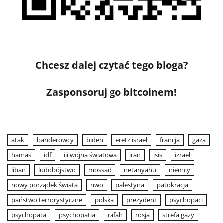
Chcesz dalej czytać tego bloga?
Zasponsoruj go bitcoinem!
atak
banderowcy
biden
eretz israel
francja
gaza
hamas
idf
iii wojna światowa
iran
isis
izrael
liban
ludobójstwo
mossad
netanyahu
niemcy
nowy porządek świata
nwo
palestyna
patokracja
państwo terrorystyczne
polska
prezydent
psychopaci
psychopata
psychopatia
rafah
rosja
strefa gazy