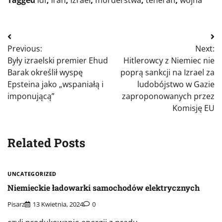
Tagged
idf
,
iran
,
izrael
,
morderstwa
,
teheran
,
wojna
Nawigacja
Previous:
Next:
wpisu
Były izraelski premier Ehud
Hitlerowcy z Niemiec nie
Barak określił wyspę
poprą sankcji na Izrael za
Epsteina jako „wspaniałą i
ludobójstwo w Gazie
imponującą”
zaproponowanych przez
Komisję EU
Related Posts
UNCATEGORIZED
Niemieckie ładowarki samochodów elektrycznych
Pisarz
13 Kwietnia, 2024
0