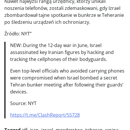
Nawet najwyżsi rangą urzędnicy, którzy unikali
noszenia telefonów, zostali zdemaskowani, gdy Izrael
zbombardował tajne spotkanie w bunkrze w Teheranie
po śledzeniu urządzeń ich ochroniarzy.
Źródło: NYT”
NEW: During the 12-day war in June, Israel
assassinated key Iranian figures by hacking and
tracking the cellphones of their bodyguards.
Even top-level officials who avoided carrying phones
were compromised when Israel bombed a secret
Tehran bunker meeting after following their guards’
devices.
Source: NYT
https://t.me/ClashReport/55728