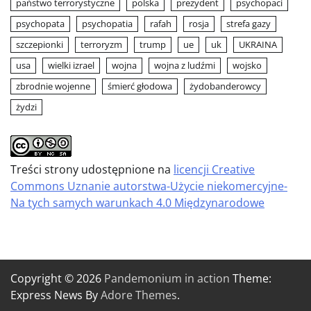
państwo terrorystyczne
polska
prezydent
psychopaci
psychopata
psychopatia
rafah
rosja
strefa gazy
szczepionki
terroryzm
trump
ue
uk
UKRAINA
usa
wielki izrael
wojna
wojna z ludźmi
wojsko
zbrodnie wojenne
śmierć głodowa
żydobanderowcy
żydzi
Treści strony udostępnione na
licencji Creative
Commons Uznanie autorstwa-Użycie niekomercyjne-
Na tych samych warunkach 4.0 Międzynarodowe
Copyright © 2026
Pandemonium in action
Theme:
Express News By
Adore Themes
.