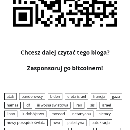
Chcesz dalej czytać tego bloga?
Zasponsoruj go bitcoinem!
atak
banderowcy
biden
eretz israel
francja
gaza
hamas
idf
iii wojna światowa
iran
isis
izrael
liban
ludobójstwo
mossad
netanyahu
niemcy
nowy porządek świata
nwo
palestyna
patokracja