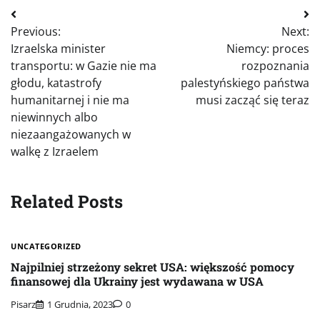
Nawigacja
Previous:
Next:
wpisu
Izraelska minister
Niemcy: proces
transportu: w Gazie nie ma
rozpoznania
głodu, katastrofy
palestyńskiego państwa
humanitarnej i nie ma
musi zacząć się teraz
niewinnych albo
niezaangażowanych w
walkę z Izraelem
Related Posts
UNCATEGORIZED
Najpilniej strzeżony sekret USA: większość pomocy
finansowej dla Ukrainy jest wydawana w USA
Pisarz
1 Grudnia, 2023
0