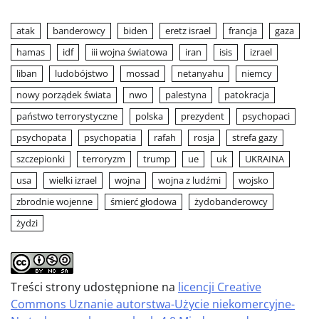
atak
banderowcy
biden
eretz israel
francja
gaza
hamas
idf
iii wojna światowa
iran
isis
izrael
liban
ludobójstwo
mossad
netanyahu
niemcy
nowy porządek świata
nwo
palestyna
patokracja
państwo terrorystyczne
polska
prezydent
psychopaci
psychopata
psychopatia
rafah
rosja
strefa gazy
szczepionki
terroryzm
trump
ue
uk
UKRAINA
usa
wielki izrael
wojna
wojna z ludźmi
wojsko
zbrodnie wojenne
śmierć głodowa
żydobanderowcy
żydzi
Treści strony udostępnione na
licencji Creative
Commons Uznanie autorstwa-Użycie niekomercyjne-