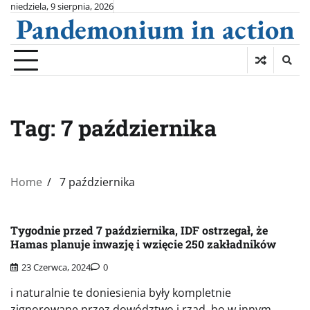
Skip
niedziela, 9 sierpnia, 2026
Pandemonium in action
to
content
Tag:
7 października
Home
7 października
Tygodnie przed 7 października, IDF ostrzegał, że
Hamas planuje inwazję i wzięcie 250 zakładników
23 Czerwca, 2024
0
i naturalnie te doniesienia były kompletnie
zignorowane przez dowództwo i rząd, bo w innym