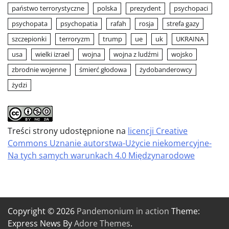
państwo terrorystyczne
polska
prezydent
psychopaci
psychopata
psychopatia
rafah
rosja
strefa gazy
szczepionki
terroryzm
trump
ue
uk
UKRAINA
usa
wielki izrael
wojna
wojna z ludźmi
wojsko
zbrodnie wojenne
śmierć głodowa
żydobanderowcy
żydzi
Treści strony udostępnione na
licencji Creative
Commons Uznanie autorstwa-Użycie niekomercyjne-
Na tych samych warunkach 4.0 Międzynarodowe
Copyright © 2026
Pandemonium in action
Theme:
Express News By
Adore Themes
.