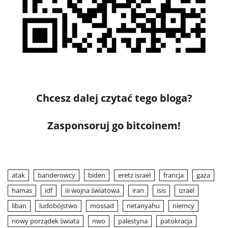
Chcesz dalej czytać tego bloga?
Zasponsoruj go bitcoinem!
atak
banderowcy
biden
eretz israel
francja
gaza
hamas
idf
iii wojna światowa
iran
isis
izrael
liban
ludobójstwo
mossad
netanyahu
niemcy
nowy porządek świata
nwo
palestyna
patokracja