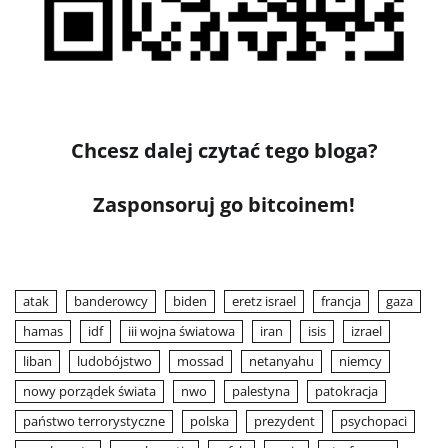
Chcesz dalej czytać tego bloga?
Zasponsoruj go bitcoinem!
atak
banderowcy
biden
eretz israel
francja
gaza
hamas
idf
iii wojna światowa
iran
isis
izrael
liban
ludobójstwo
mossad
netanyahu
niemcy
nowy porządek świata
nwo
palestyna
patokracja
państwo terrorystyczne
polska
prezydent
psychopaci