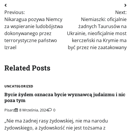
Nawigacja
Previous:
Next:
wpisu
Nikaragua pozywa Niemcy
Niemiaszki: oficjalnie
za wspieranie ludobójstwa
żadnych Taurusów na
dokonywanego przez
Ukrainie, nieoficjalnie most
terrorystyczne państwo
kerczeński na Krymie ma
Izrael
być przez nie zaatakowany
Related Posts
UNCATEGORIZED
Bycie żydem oznacza bycie wyznawcą judaizmu i nic
poza tym
Pisarz
8 Września, 2024
0
„Nie ma żadnej rasy żydowskiej, nie ma narodu
żydowskiego, a żydowskość nie jest tożsama z