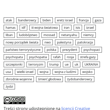
atak
banderowcy
biden
eretz israel
francja
gaza
hamas
idf
iii wojna światowa
iran
isis
izrael
liban
ludobójstwo
mossad
netanyahu
niemcy
nowy porządek świata
nwo
palestyna
patokracja
państwo terrorystyczne
polska
prezydent
psychopaci
psychopata
psychopatia
rafah
rosja
strefa gazy
szczepionki
terroryzm
trump
ue
uk
UKRAINA
usa
wielki izrael
wojna
wojna z ludźmi
wojsko
zbrodnie wojenne
śmierć głodowa
żydobanderowcy
żydzi
Treści strony udostępnione na
licencji Creative