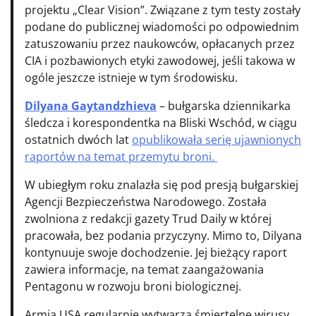
projektu „Clear Vision”. Związane z tym testy zostały
podane do publicznej wiadomości po odpowiednim
zatuszowaniu przez naukowców, opłacanych przez
CIA i pozbawionych etyki zawodowej, jeśli takowa w
ogóle jeszcze istnieje w tym środowisku.
Dilyana Gaytandzhieva
– bułgarska dziennikarka
śledcza i korespondentka na Bliski Wschód, w ciągu
ostatnich dwóch lat
opublikowała serię ujawnionych
raportów na temat przemytu broni.
W ubiegłym roku znalazła się pod presją bułgarskiej
Agencji Bezpieczeństwa Narodowego. Została
zwolniona z redakcji gazety Trud Daily w której
pracowała, bez podania przyczyny. Mimo to, Dilyana
kontynuuje swoje dochodzenie. Jej bieżący raport
zawiera informacje, na temat zaangażowania
Pentagonu w rozwoju broni biologicznej.
Armia USA regularnie wytwarza śmiertelne wirusy,