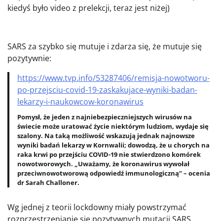
kiedyś było video z prelekcji, teraz jest niżej)
SARS za szybko się mutuje i zdarza się, że mutuje się
pozytywnie:
https://www.tvp.info/53287406/remisja-nowotworu-
po-przejsciu-covid-19-zaskakujace-wyniki-badan-
lekarzy-i-naukowcow-koronawirus
Pomysł, że jeden z najniebezpieczniejszych wirusów na
świecie może uratować życie niektórym ludziom, wydaje się
szalony. Na taką możliwość wskazują jednak najnowsze
wyniki badań lekarzy w Kornwalii; dowodzą, że u chorych na
raka krwi po przejściu COVID-19 nie stwierdzono komórek
nowotworowych. „Uważamy, że koronawirus wywołał
przeciwnowotworową odpowiedź immunologiczną” – ocenia
dr Sarah Challoner.
Wg jednej z teorii lockdowny miały powstrzymać
rozprzestrzenianie się pozytywnych mutacji SARS.