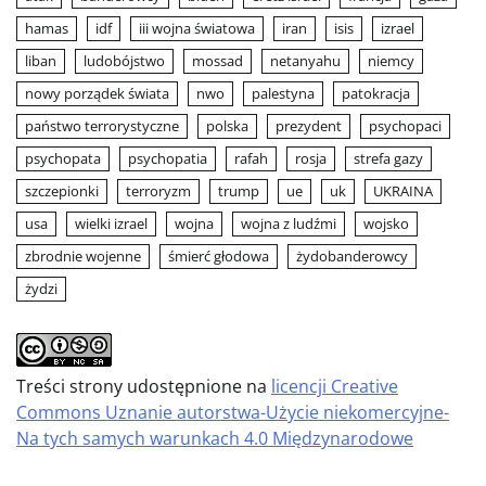
hamas
idf
iii wojna światowa
iran
isis
izrael
liban
ludobójstwo
mossad
netanyahu
niemcy
nowy porządek świata
nwo
palestyna
patokracja
państwo terrorystyczne
polska
prezydent
psychopaci
psychopata
psychopatia
rafah
rosja
strefa gazy
szczepionki
terroryzm
trump
ue
uk
UKRAINA
usa
wielki izrael
wojna
wojna z ludźmi
wojsko
zbrodnie wojenne
śmierć głodowa
żydobanderowcy
żydzi
Treści strony udostępnione na
licencji Creative
Commons Uznanie autorstwa-Użycie niekomercyjne-
Na tych samych warunkach 4.0 Międzynarodowe