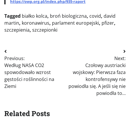
https://owp.org.pl/index.php/935-raport
Tagged
białko kolca
,
broń biologiczna
,
covid
,
david
martin
,
koronawirus
,
parlament europejski
,
pfizer
,
szczepienia
,
szczepionki
Nawigacja
Previous:
Next:
wpisu
Według NASA CO2
Czołowy austriacki
spowodowało wzrost
wojskowy: Pierwsza faza
gęstości roślinności na
kontrofensywy nie
Ziemi
powiodła się. A jeśli się nie
powiodła to…
Related Posts