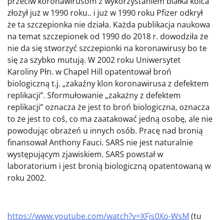
przeciw koronawirusom z wykorzystaniem białka kolca
złożył już w 1990 roku.. i już w 1990 roku Pfizer odkrył
że ta szczepionka nie działa. Każda publikacja naukowa
na temat szczepionek od 1990 do 2018 r. dowodziła że
nie da się stworzyć szczepionki na koronawirusy bo te
się za szybko mutują. W 2002 roku Uniwersytet
Karoliny Płn. w Chapel Hill opatentował broń
biologiczną t.j. „zakaźny klon koronawirusa z defektem
replikacji”. Sformułowanie „zakażny z defektem
replikacji” oznacza że jest to broń biologiczna, oznacza
to że jest to coś, co ma zaatakować jedną osobę, ale nie
powodując obrażeń u innych osób. Pracę nad bronią
finansował Anthony Fauci. SARS nie jest naturalnie
występującym zjawiskiem. SARS powstał w
laboratorium i jest bronią biologiczną opatentowaną w
roku 2002.
https://www.youtube.com/watch?v=XFjs0Xo-WsM
(tu