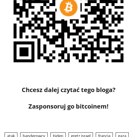
Chcesz dalej czytać tego bloga?
Zasponsoruj go bitcoinem!
atak
banderowcy
biden
eretz israel
francja
gaza