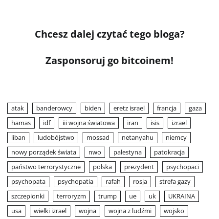
Chcesz dalej czytać tego bloga?
Zasponsoruj go bitcoinem!
atak
banderowcy
biden
eretz israel
francja
gaza
hamas
idf
iii wojna światowa
iran
isis
izrael
liban
ludobójstwo
mossad
netanyahu
niemcy
nowy porządek świata
nwo
palestyna
patokracja
państwo terrorystyczne
polska
prezydent
psychopaci
psychopata
psychopatia
rafah
rosja
strefa gazy
szczepionki
terroryzm
trump
ue
uk
UKRAINA
usa
wielki izrael
wojna
wojna z ludźmi
wojsko