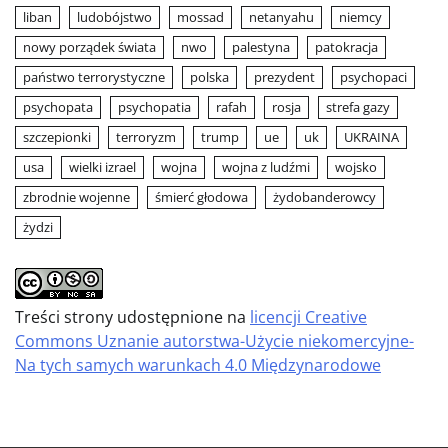
liban
ludobójstwo
mossad
netanyahu
niemcy
nowy porządek świata
nwo
palestyna
patokracja
państwo terrorystyczne
polska
prezydent
psychopaci
psychopata
psychopatia
rafah
rosja
strefa gazy
szczepionki
terroryzm
trump
ue
uk
UKRAINA
usa
wielki izrael
wojna
wojna z ludźmi
wojsko
zbrodnie wojenne
śmierć głodowa
żydobanderowcy
żydzi
Treści strony udostępnione na
licencji Creative
Commons Uznanie autorstwa-Użycie niekomercyjne-
Na tych samych warunkach 4.0 Międzynarodowe