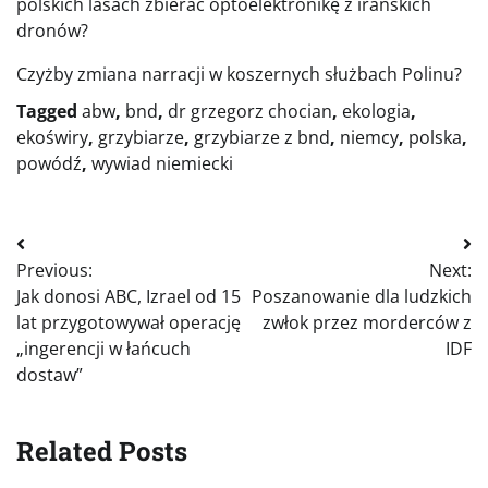
polskich lasach zbierać optoelektronikę z irańskich
dronów?
Czyżby zmiana narracji w koszernych służbach Polinu?
Tagged
abw
,
bnd
,
dr grzegorz chocian
,
ekologia
,
ekoświry
,
grzybiarze
,
grzybiarze z bnd
,
niemcy
,
polska
,
powódź
,
wywiad niemiecki
Nawigacja
Previous:
Next:
wpisu
Jak donosi ABC, Izrael od 15
Poszanowanie dla ludzkich
lat przygotowywał operację
zwłok przez morderców z
„ingerencji w łańcuch
IDF
dostaw”
Related Posts