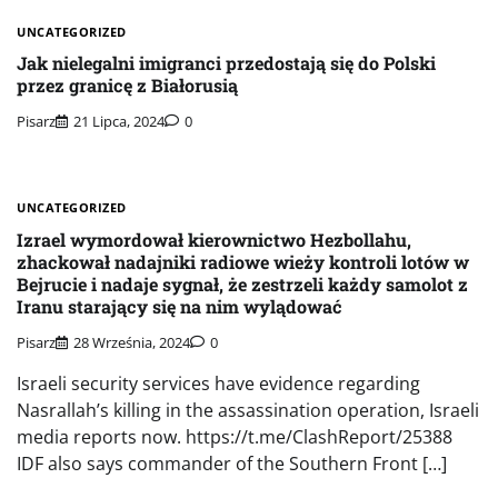
UNCATEGORIZED
Jak nielegalni imigranci przedostają się do Polski
przez granicę z Białorusią
Pisarz
21 Lipca, 2024
0
UNCATEGORIZED
Izrael wymordował kierownictwo Hezbollahu,
zhackował nadajniki radiowe wieży kontroli lotów w
Bejrucie i nadaje sygnał, że zestrzeli każdy samolot z
Iranu starający się na nim wylądować
Pisarz
28 Września, 2024
0
Israeli security services have evidence regarding
Nasrallah’s killing in the assassination operation, Israeli
media reports now. https://t.me/ClashReport/25388
IDF also says commander of the Southern Front […]