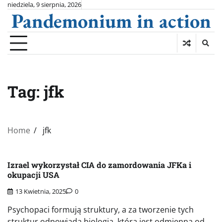
Skip
niedziela, 9 sierpnia, 2026
Pandemonium in action
to
content
Tag:
jfk
Home
jfk
Izrael wykorzystał CIA do zamordowania JFKa i
okupacji USA
13 Kwietnia, 2025
0
Psychopaci formują struktury, a za tworzenie tych
struktur odpowiada biologia, która jest odmienna od