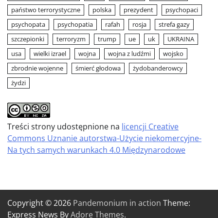
państwo terrorystyczne
polska
prezydent
psychopaci
psychopata
psychopatia
rafah
rosja
strefa gazy
szczepionki
terroryzm
trump
ue
uk
UKRAINA
usa
wielki izrael
wojna
wojna z ludźmi
wojsko
zbrodnie wojenne
śmierć głodowa
żydobanderowcy
żydzi
Treści strony udostępnione na
licencji Creative
Commons Uznanie autorstwa-Użycie niekomercyjne-
Na tych samych warunkach 4.0 Międzynarodowe
Copyright © 2026
Pandemonium in action
Theme:
Express News By
Adore Themes
.