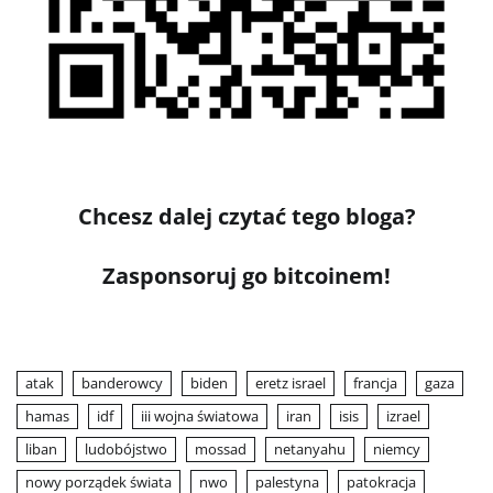
Chcesz dalej czytać tego bloga?
Zasponsoruj go bitcoinem!
atak
banderowcy
biden
eretz israel
francja
gaza
hamas
idf
iii wojna światowa
iran
isis
izrael
liban
ludobójstwo
mossad
netanyahu
niemcy
nowy porządek świata
nwo
palestyna
patokracja