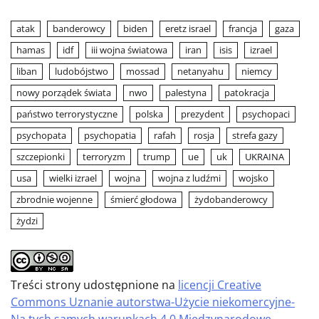
atak
banderowcy
biden
eretz israel
francja
gaza
hamas
idf
iii wojna światowa
iran
isis
izrael
liban
ludobójstwo
mossad
netanyahu
niemcy
nowy porządek świata
nwo
palestyna
patokracja
państwo terrorystyczne
polska
prezydent
psychopaci
psychopata
psychopatia
rafah
rosja
strefa gazy
szczepionki
terroryzm
trump
ue
uk
UKRAINA
usa
wielki izrael
wojna
wojna z ludźmi
wojsko
zbrodnie wojenne
śmierć głodowa
żydobanderowcy
żydzi
Treści strony udostępnione na
licencji Creative
Commons Uznanie autorstwa-Użycie niekomercyjne-
Na tych samych warunkach 4.0 Międzynarodowe