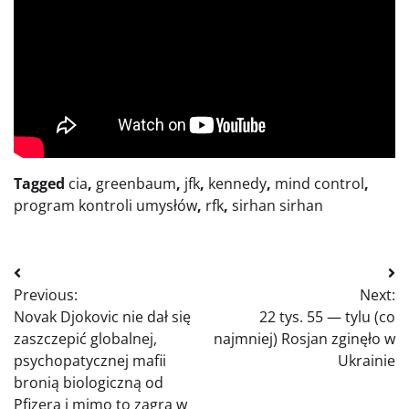
Tagged
cia
,
greenbaum
,
jfk
,
kennedy
,
mind control
,
program kontroli umysłów
,
rfk
,
sirhan sirhan
Nawigacja
Previous:
Next:
wpisu
Novak Djokovic nie dał się
22 tys. 55 — tylu (co
zaszczepić globalnej,
najmniej) Rosjan zginęło w
psychopatycznej mafii
Ukrainie
bronią biologiczną od
Pfizera i mimo to zagra w