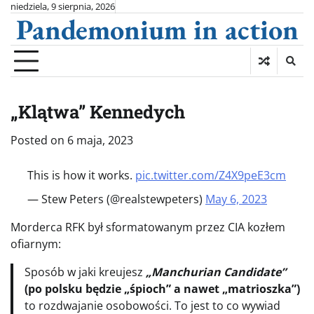
Skip
niedziela, 9 sierpnia, 2026
Pandemonium in action
to
content
„Klątwa” Kennedych
Posted on
6 maja, 2023
This is how it works.
pic.twitter.com/Z4X9peE3cm
— Stew Peters (@realstewpeters)
May 6, 2023
Morderca RFK był sformatowanym przez CIA kozłem
ofiarnym:
Sposób w jaki kreujesz
„Manchurian Candidate”
(po polsku będzie „śpioch” a nawet „matrioszka”)
to rozdwajanie osobowości. To jest to co wywiad