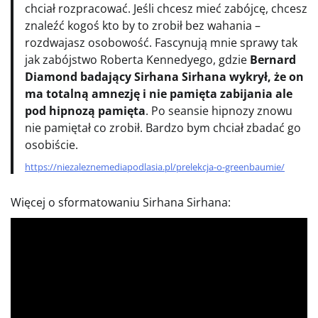
chciał rozpracować. Jeśli chcesz mieć zabójcę, chcesz
znaleźć kogoś kto by to zrobił bez wahania –
rozdwajasz osobowość. Fascynują mnie sprawy tak
jak zabójstwo Roberta Kennedyego, gdzie
Bernard
Diamond badający Sirhana Sirhana wykrył, że on
ma totalną amnezję i nie pamięta zabijania ale
pod hipnozą pamięta
. Po seansie hipnozy znowu
nie pamiętał co zrobił. Bardzo bym chciał zbadać go
osobiście.
https://niezaleznemediapodlasia.pl/prelekcja-o-greenbaumie/
Więcej o sformatowaniu Sirhana Sirhana: