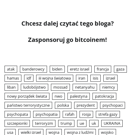
Chcesz dalej czytać tego bloga?
Zasponsoruj go bitcoinem!
atak
banderowcy
biden
eretz israel
francja
gaza
hamas
idf
iii wojna światowa
iran
isis
izrael
liban
ludobójstwo
mossad
netanyahu
niemcy
nowy porządek świata
nwo
palestyna
patokracja
państwo terrorystyczne
polska
prezydent
psychopaci
psychopata
psychopatia
rafah
rosja
strefa gazy
szczepionki
terroryzm
trump
ue
uk
UKRAINA
usa
wielki izrael
wojna
wojna z ludźmi
wojsko