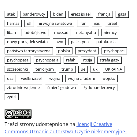
atak
banderowcy
biden
eretz israel
francja
gaza
hamas
idf
iii wojna światowa
iran
isis
izrael
liban
ludobójstwo
mossad
netanyahu
niemcy
nowy porządek świata
nwo
palestyna
patokracja
państwo terrorystyczne
polska
prezydent
psychopaci
psychopata
psychopatia
rafah
rosja
strefa gazy
szczepionki
terroryzm
trump
ue
uk
UKRAINA
usa
wielki izrael
wojna
wojna z ludźmi
wojsko
zbrodnie wojenne
śmierć głodowa
żydobanderowcy
żydzi
Treści strony udostępnione na
licencji Creative
Commons Uznanie autorstwa-Użycie niekomercyjne-