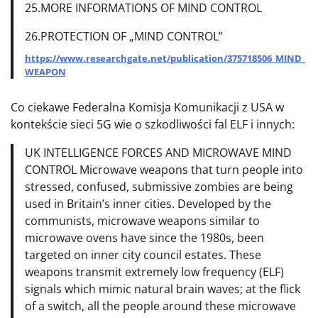
25.MORE INFORMATIONS OF MIND CONTROL
26.PROTECTION OF „MIND CONTROL”
https://www.researchgate.net/publication/375718506_MIND_
WEAPON
Co ciekawe Federalna Komisja Komunikacji z USA w
kontekście sieci 5G wie o szkodliwości fal ELF i innych:
UK INTELLIGENCE FORCES AND MICROWAVE MIND
CONTROL Microwave weapons that turn people into
stressed, confused, submissive zombies are being
used in Britain’s inner cities. Developed by the
communists, microwave weapons similar to
microwave ovens have since the 1980s, been
targeted on inner city council estates. These
weapons transmit extremely low frequency (ELF)
signals which mimic natural brain waves; at the flick
of a switch, all the people around these microwave