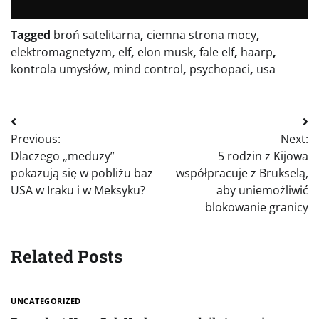
Tagged
broń satelitarna
,
ciemna strona mocy
,
elektromagnetyzm
,
elf
,
elon musk
,
fale elf
,
haarp
,
kontrola umysłów
,
mind control
,
psychopaci
,
usa
Nawigacja
Previous:
Next:
wpisu
Dlaczego „meduzy”
5 rodzin z Kijowa
pokazują się w pobliżu baz
współpracuje z Brukselą,
USA w Iraku i w Meksyku?
aby uniemożliwić
blokowanie granicy
Related Posts
UNCATEGORIZED