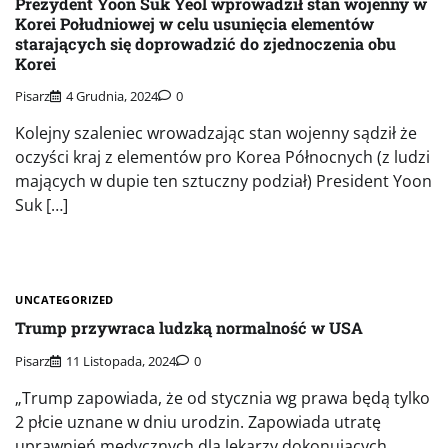
Prezydent Yoon Suk Yeol wprowadził stan wojenny w
Korei Południowej w celu usunięcia elementów
starających się doprowadzić do zjednoczenia obu
Korei
Pisarz
4 Grudnia, 2024
0
Kolejny szaleniec wrowadzając stan wojenny sądził że
oczyści kraj z elementów pro Korea Północnych (z ludzi
mających w dupie ten sztuczny podział) President Yoon
Suk […]
UNCATEGORIZED
Trump przywraca ludzką normalność w USA
Pisarz
11 Listopada, 2024
0
„Trump zapowiada, że od stycznia wg prawa będą tylko
2 płcie uznane w dniu urodzin. Zapowiada utratę
uprawnień medycznych dla lekarzy dokonujących