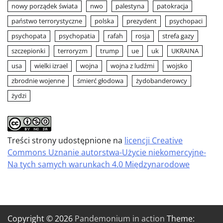
nowy porządek świata
nwo
palestyna
patokracja
państwo terrorystyczne
polska
prezydent
psychopaci
psychopata
psychopatia
rafah
rosja
strefa gazy
szczepionki
terroryzm
trump
ue
uk
UKRAINA
usa
wielki izrael
wojna
wojna z ludźmi
wojsko
zbrodnie wojenne
śmierć głodowa
żydobanderowcy
żydzi
Treści strony udostępnione na
licencji Creative
Commons Uznanie autorstwa-Użycie niekomercyjne-
Na tych samych warunkach 4.0 Międzynarodowe
Copyright © 2026
Pandemonium in action
Theme: