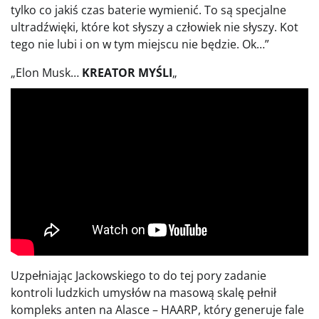
tylko co jakiś czas baterie wymienić. To są specjalne
ultradźwięki, które kot słyszy a człowiek nie słyszy. Kot
tego nie lubi i on w tym miejscu nie będzie. Ok…”
„Elon Musk…
KREATOR MYŚLI
„
Uzpełniając Jackowskiego to do tej pory zadanie
kontroli ludzkich umysłów na masową skalę pełnił
kompleks anten na Alasce – HAARP, który generuje fale