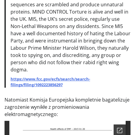
sequences are scrambled and produce unnatural
proteins. MIND CONTROL Torture is alive and well in
the UK. MI5, the UK’s secret police, regularly use
Non-Lethal Weapons on any dissidents. Since MI5
have a well documented history of hating the Labour
Party, and were instrumental in bringing down the
Labour Prime Minister Harold Wilson, they naturally
took to spying on, and discrediting, any group or
person who did not follow their rabid right wing
dogma.
https://www.fcc.gov/ecfs/search/search-
filings/filing/1092223856297
Natomiast Komisja Europejska kompletnie bagatelizuje
zagrożenie wynikłe z promieniowania
elektromagnetycznego: