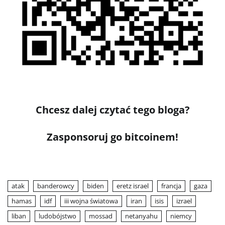
Chcesz dalej czytać tego bloga?
Zasponsoruj go bitcoinem!
atak
banderowcy
biden
eretz israel
francja
gaza
hamas
idf
iii wojna światowa
iran
isis
izrael
liban
ludobójstwo
mossad
netanyahu
niemcy