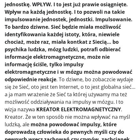
jednostkę. WPŁYW. I to jest już prawie osiągnięte.
Wpływ na każdą jednostkę. I to pozwoli na takie
impulsowanie jednostek, jednostki. Impulsowanie.
To bardzo dziwne. Sieć będzie miała możliwość
identyfikowania każdej istoty, która, niewiele
chociaż, może raz, miała kontkat z Siecią… bo
psychika ludzka, mózg ludzki, potrafi odbierać
informacje elektromagnetyczne, może nie
informację ściśle, tylko impulsy
elektromagnetyczne i w mózgu można powodować
odpowiednie reakcje
. To dziwne, bo zobaczcie wydaje
się że Sieć, oto jest ten Internet, o to jest globalna sieć…
a ja mam wrażenie że Sieć ta której używamy ma też
możliwość oddziaływania na impulsy w mózgu. I to
wizja nazywa
KREATOR ELEKTROMAGNETYCZNY
.
Kreator. Że w ten sposób nie można wpływać na myśl
ludzką, ale
można powodować impulsy, które
doprowadzą człowieka do pewnych myśli czy do
pewnych wręcz zachowań czy czynów, zachcianek,