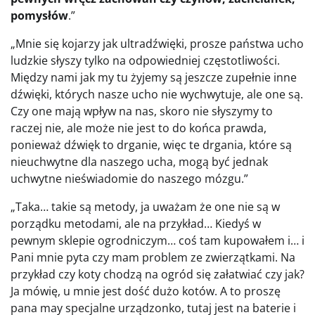
pomysłów
.”
„Mnie się kojarzy jak ultradźwięki, prosze państwa ucho
ludzkie słyszy tylko na odpowiedniej częstotliwości.
Między nami jak my tu żyjemy są jeszcze zupełnie inne
dźwięki, których nasze ucho nie wychwytuje, ale one są.
Czy one mają wpływ na nas, skoro nie słyszymy to
raczej nie, ale może nie jest to do końca prawda,
ponieważ dźwięk to drganie, więc te drgania, które są
nieuchwytne dla naszego ucha, mogą być jednak
uchwytne nieświadomie do naszego mózgu.”
„Taka… takie są metody, ja uważam że one nie są w
porządku metodami, ale na przykład… Kiedyś w
pewnym sklepie ogrodniczym… coś tam kupowałem i… i
Pani mnie pyta czy mam problem ze zwierzątkami. Na
przykład czy koty chodzą na ogród się załatwiać czy jak?
Ja mówię, u mnie jest dość dużo kotów. A to proszę
pana may specjalne urządzonko, tutaj jest na baterie i