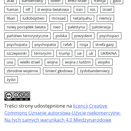
atak
banderowcy
biden
eretz israel
francja
gaza
hamas
idf
iii wojna światowa
iran
isis
izrael
liban
ludobójstwo
mossad
netanyahu
niemcy
nowy porządek świata
nwo
palestyna
patokracja
państwo terrorystyczne
polska
prezydent
psychopaci
psychopata
psychopatia
rafah
rosja
strefa gazy
szczepionki
terroryzm
trump
ue
uk
UKRAINA
usa
wielki izrael
wojna
wojna z ludźmi
wojsko
zbrodnie wojenne
śmierć głodowa
żydobanderowcy
żydzi
Treści strony udostępnione na
licencji Creative
Commons Uznanie autorstwa-Użycie niekomercyjne-
Na tych samych warunkach 4.0 Międzynarodowe