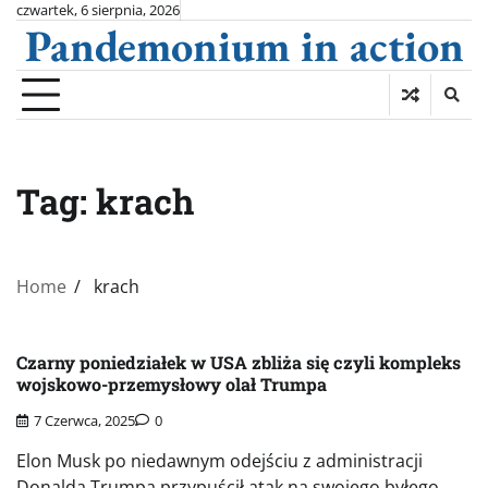
Skip
czwartek, 6 sierpnia, 2026
Pandemonium in action
to
content
Tag:
krach
Home
krach
Czarny poniedziałek w USA zbliża się czyli kompleks
wojskowo-przemysłowy olał Trumpa
7 Czerwca, 2025
0
Elon Musk po niedawnym odejściu z administracji
Donalda Trumpa przypuścił atak na swojego byłego