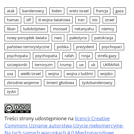
atak
banderowcy
biden
eretz israel
francja
gaza
hamas
idf
iii wojna światowa
iran
isis
izrael
liban
ludobójstwo
mossad
netanyahu
niemcy
nowy porządek świata
nwo
palestyna
patokracja
państwo terrorystyczne
polska
prezydent
psychopaci
psychopata
psychopatia
rafah
rosja
strefa gazy
szczepionki
terroryzm
trump
ue
uk
UKRAINA
usa
wielki izrael
wojna
wojna z ludźmi
wojsko
zbrodnie wojenne
śmierć głodowa
żydobanderowcy
żydzi
Treści strony udostępnione na
licencji Creative
Commons Uznanie autorstwa-Użycie niekomercyjne-
Na tych samych warunkach 4.0 Międzynarodowe