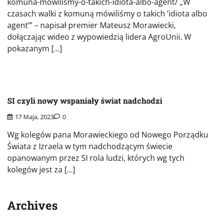
komuna-mowilismy-o-takich-idiota-albo-agent/ „W
czasach walki z komuną mówiliśmy o takich ’idiota albo
agent’” – napisał premier Mateusz Morawiecki,
dołączając wideo z wypowiedzią lidera AgroUnii. W
pokazanym […]
SI czyli nowy wspaniały świat nadchodzi
17 Maja, 2023
0
Wg kolegów pana Morawieckiego od Nowego Porządku
Świata z Izraela w tym nadchodzącym świecie
opanowanym przez SI rola ludzi, których wg tych
kolegów jest za […]
Archives