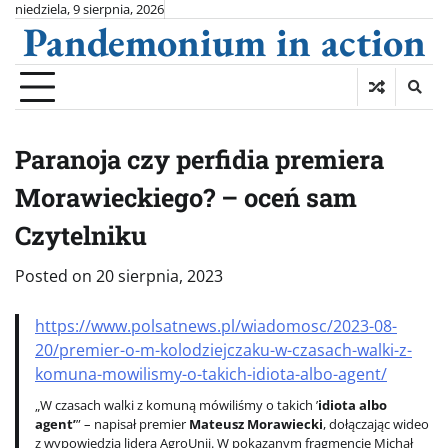
Skip
niedziela, 9 sierpnia, 2026
Pandemonium in action
to
content
Paranoja czy perfidia premiera
Morawieckiego? – oceń sam
Czytelniku
Posted on
20 sierpnia, 2023
https://www.polsatnews.pl/wiadomosc/2023-08-
20/premier-o-m-kolodziejczaku-w-czasach-walki-z-
komuna-mowilismy-o-takich-idiota-albo-agent/
„W czasach walki z komuną mówiliśmy o takich ’
idiota albo
agent’
” – napisał premier
Mateusz Morawiecki
, dołączając wideo
z wypowiedzią lidera AgroUnii. W pokazanym fragmencie Michał