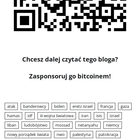
Chcesz dalej czytać tego bloga?
Zasponsoruj go bitcoinem!
atak
banderowcy
biden
eretz israel
francja
gaza
hamas
idf
iii wojna światowa
iran
isis
izrael
liban
ludobójstwo
mossad
netanyahu
niemcy
nowy porządek świata
nwo
palestyna
patokracja