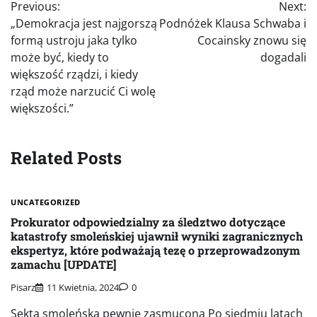
Previous:
Next:
wpisu
„Demokracja jest najgorszą
Podnóżek Klausa Schwaba i
formą ustroju jaka tylko
Cocainsky znowu się
może być, kiedy to
dogadali
większość rządzi, i kiedy
rząd może narzucić Ci wolę
większości.”
Related Posts
UNCATEGORIZED
Prokurator odpowiedzialny za śledztwo dotyczące
katastrofy smoleńskiej ujawnił wyniki zagranicznych
ekspertyz, które podważają tezę o przeprowadzonym
zamachu [UPDATE]
Pisarz
11 Kwietnia, 2024
0
Sekta smoleńska pewnie zasmucona Po siedmiu latach