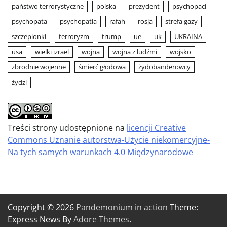
państwo terrorystyczne
polska
prezydent
psychopaci
psychopata
psychopatia
rafah
rosja
strefa gazy
szczepionki
terroryzm
trump
ue
uk
UKRAINA
usa
wielki izrael
wojna
wojna z ludźmi
wojsko
zbrodnie wojenne
śmierć głodowa
żydobanderowcy
żydzi
Treści strony udostępnione na
licencji Creative
Commons Uznanie autorstwa-Użycie niekomercyjne-
Na tych samych warunkach 4.0 Międzynarodowe
Copyright © 2026
Pandemonium in action
Theme:
Express News By
Adore Themes
.