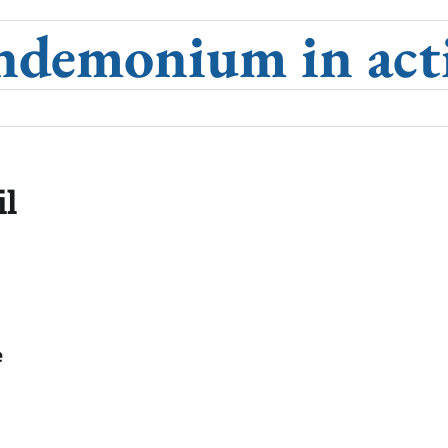
ndemonium in act
il
e