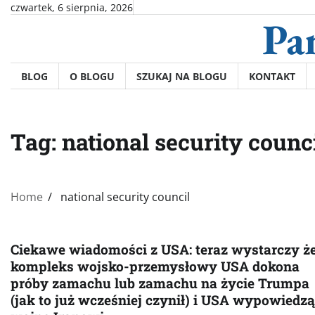
Skip
czwartek, 6 sierpnia, 2026
Pa
to
content
BLOG
O BLOGU
SZUKAJ NA BLOGU
KONTAKT
Tag:
national security counc
Home
national security council
Ciekawe wiadomości z USA: teraz wystarczy ż
kompleks wojsko-przemysłowy USA dokona
próby zamachu lub zamachu na życie Trumpa
(jak to już wcześniej czynił) i USA wypowiedzą