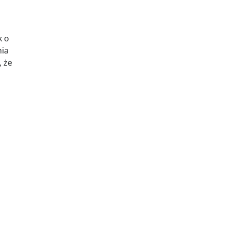
k o
nia
, że