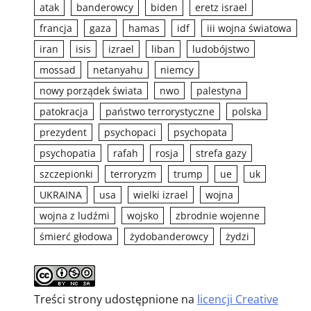
atak
banderowcy
biden
eretz israel
francja
gaza
hamas
idf
iii wojna światowa
iran
isis
izrael
liban
ludobójstwo
mossad
netanyahu
niemcy
nowy porządek świata
nwo
palestyna
patokracja
państwo terrorystyczne
polska
prezydent
psychopaci
psychopata
psychopatia
rafah
rosja
strefa gazy
szczepionki
terroryzm
trump
ue
uk
UKRAINA
usa
wielki izrael
wojna
wojna z ludźmi
wojsko
zbrodnie wojenne
śmierć głodowa
żydobanderowcy
żydzi
Treści strony udostępnione na
licencji Creative